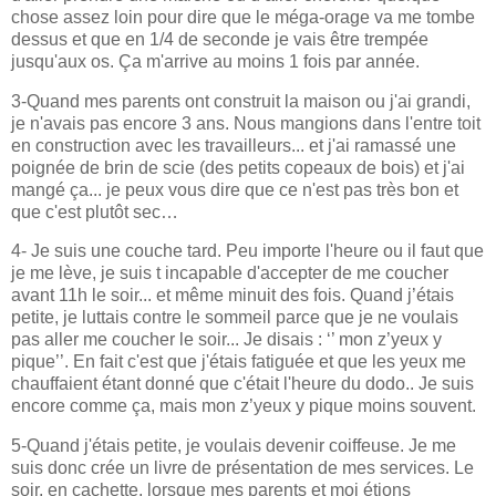
chose assez loin pour dire que le méga-orage va me tombe
dessus et que en 1/4 de seconde je vais être trempée
jusqu'aux os. Ça m'arrive au moins 1 fois par année.
3-Quand mes parents ont construit la maison ou j'ai grandi,
je n'avais pas encore 3 ans. Nous mangions dans l'entre toit
en construction avec les travailleurs... et j'ai ramassé une
poignée de brin de scie (des petits copeaux de bois) et j'ai
mangé ça... je peux vous dire que ce n'est pas très bon et
que c'est plutôt sec…
4- Je suis une couche tard. Peu importe l'heure ou il faut que
je me lève, je suis t incapable d'accepter de me coucher
avant 11h le soir... et même minuit des fois. Quand j’étais
petite, je luttais contre le sommeil parce que je ne voulais
pas aller me coucher le soir... Je disais : ‘’ mon z’yeux y
pique’’. En fait c'est que j'étais fatiguée et que les yeux me
chauffaient étant donné que c'était l'heure du dodo.. Je suis
encore comme ça, mais mon z’yeux y pique moins souvent.
5-Quand j'étais petite, je voulais devenir coiffeuse. Je me
suis donc crée un livre de présentation de mes services. Le
soir, en cachette, lorsque mes parents et moi étions