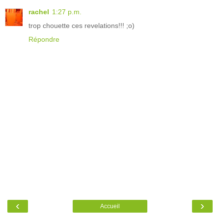
rachel
1:27 p.m.
trop chouette ces revelations!!! ;o)
Répondre
‹
›
Accueil