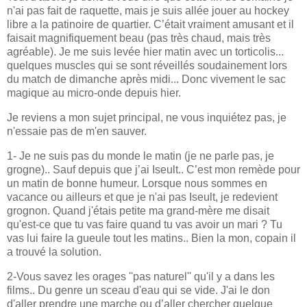
n'ai pas fait de raquette, mais je suis allée jouer au hockey
libre a la patinoire de quartier. C’était vraiment amusant et il
faisait magnifiquement beau (pas très chaud, mais très
agréable). Je me suis levée hier matin avec un torticolis...
quelques muscles qui se sont réveillés soudainement lors
du match de dimanche après midi... Donc vivement le sac
magique au micro-onde depuis hier.
Je reviens a mon sujet principal, ne vous inquiétez pas, je
n'essaie pas de m'en sauver.
1- Je ne suis pas du monde le matin (je ne parle pas, je
grogne).. Sauf depuis que j’ai Iseult.. C’est mon remède pour
un matin de bonne humeur. Lorsque nous sommes en
vacance ou ailleurs et que je n'ai pas Iseult, je redevient
grognon. Quand j'étais petite ma grand-mère me disait
qu'est-ce que tu vas faire quand tu vas avoir un mari ? Tu
vas lui faire la gueule tout les matins.. Bien la mon, copain il
a trouvé la solution.
2-Vous savez les orages ''pas naturel'' qu'il y a dans les
films.. Du genre un sceau d'eau qui se vide. J'ai le don
d'aller prendre une marche ou d’aller chercher quelque