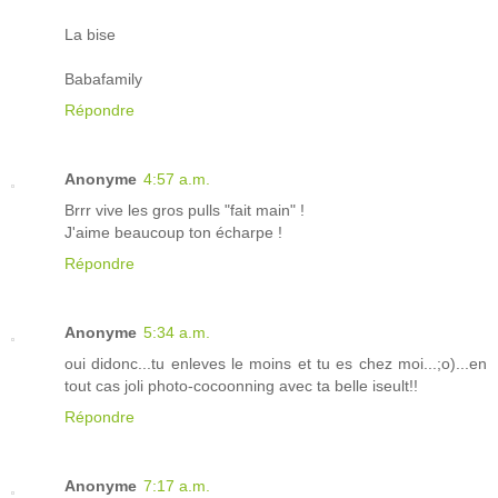
La bise
Babafamily
Répondre
Anonyme
4:57 a.m.
Brrr vive les gros pulls "fait main" !
J'aime beaucoup ton écharpe !
Répondre
Anonyme
5:34 a.m.
oui didonc...tu enleves le moins et tu es chez moi...;o)...en
tout cas joli photo-cocoonning avec ta belle iseult!!
Répondre
Anonyme
7:17 a.m.