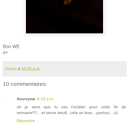
Bon WE
a+
birana
à
10:35 p.m.
10 commentaires:
Anonyme
6:19 a.m.
oh je sens que tu vas t'eclater pour cette fin de
semaine!!!!....et sacre iseult...cela se lave....partout...;o)
Répondre