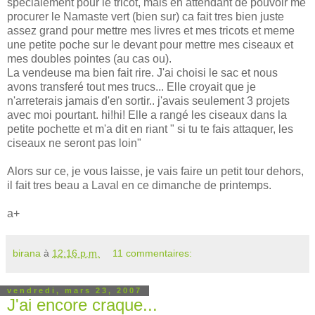
spécialement pour le tricot, mais en attendant de pouvoir me
procurer le Namaste vert (bien sur) ca fait tres bien juste
assez grand pour mettre mes livres et mes tricots et meme
une petite poche sur le devant pour mettre mes ciseaux et
mes doubles pointes (au cas ou).
La vendeuse ma bien fait rire. J'ai choisi le sac et nous
avons transferé tout mes trucs... Elle croyait que je
n'arreterais jamais d'en sortir.. j'avais seulement 3 projets
avec moi pourtant. hi!hi! Elle a rangé les ciseaux dans la
petite pochette et m'a dit en riant " si tu te fais attaquer, les
ciseaux ne seront pas loin"
Alors sur ce, je vous laisse, je vais faire un petit tour dehors,
il fait tres beau a Laval en ce dimanche de printemps.
a+
birana
à
12:16 p.m.
11 commentaires:
vendredi, mars 23, 2007
J'ai encore craque...