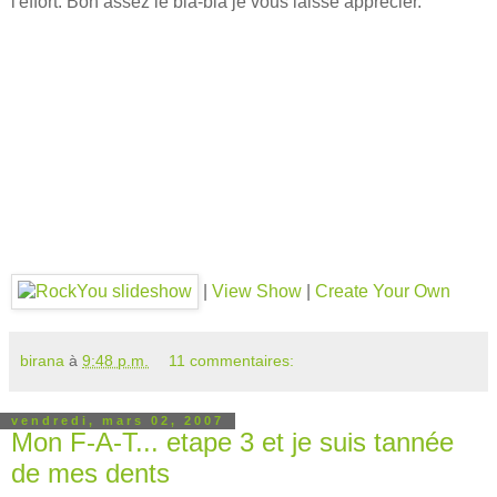
l'effort. Bon assez le bla-bla je vous laisse apprécier.
|
View Show
|
Create Your Own
birana
à
9:48 p.m.
11 commentaires:
vendredi, mars 02, 2007
Mon F-A-T... etape 3 et je suis tannée
de mes dents