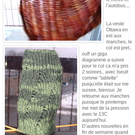
l'autobus....
La veste
Ottawa en
est aux
manches, le
col est pret..
ouf! un giga
diagramme a suivre
pour le col ca m'a pris
2 soirees.. avec Iseult
comme "tablette"
puiqu'elle était sur me
suisee, biensur. Je
retourne aux manches
puisque le printemps
me met de la pression
avec le 13C
aujourd'hui.
D'autres nouvelles en
fin de semaine quand