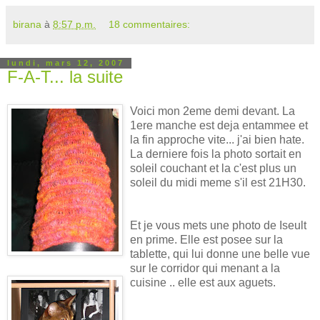
birana
à
8:57 p.m.
18 commentaires:
lundi, mars 12, 2007
F-A-T... la suite
Voici mon 2eme demi devant. La
1ere manche est deja entammee et
la fin approche vite... j'ai bien hate.
La derniere fois la photo sortait en
soleil couchant et la c'est plus un
soleil du midi meme s'il est 21H30.
Et je vous mets une photo de Iseult
en prime. Elle est posee sur la
tablette, qui lui donne une belle vue
sur le corridor qui menant a la
cuisine .. elle e
st aux aguets.