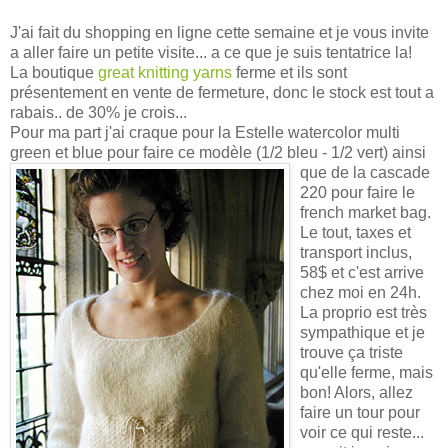
J'ai fait du shopping en ligne cette semaine et je vous invite
a aller faire un petite visite... a ce que je suis tentatrice la!
La boutique
great knitting yarns
ferme et ils sont
présentement en vente de fermeture, donc le stock est tout a
rabais.. de 30% je crois...
Pour ma part j'ai craque pour la Estelle watercolor multi
green et blue pour faire ce modèle (1/2 bleu - 1/2 vert)
ainsi
que de la
cascade
220 pour faire le
french market bag.
Le tout, taxes et
transport inclus,
58$ et c'est arrive
chez moi en 24h.
La proprio est très
sympathique et je
trouve ça triste
qu'elle ferme, mais
bon! Alors, allez
faire un tour pour
voir ce qui reste...