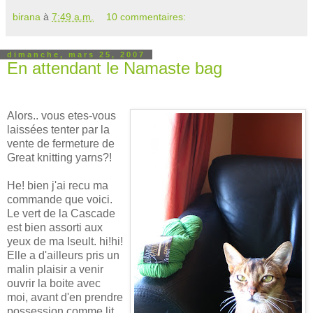
birana
à
7:49 a.m.
10 commentaires:
dimanche, mars 25, 2007
En attendant le Namaste bag
Alors.. vous etes-vous
laissées tenter par la
vente de fermeture de
Great knitting yarns?!
He! bien j'ai recu ma
commande que voici.
Le vert de la Cascade
est bien assorti aux
yeux de ma Iseult. hi!hi!
Elle a d'ailleurs pris un
malin plaisir a venir
ouvrir la boite avec
moi, avant d'en prendre
possession comme lit