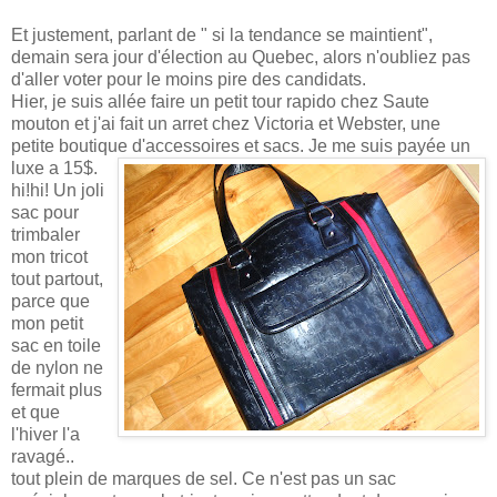
Et justement, parlant de " si la tendance se maintient",
demain sera jour d'élection au Quebec, alors n'oubliez pas
d'aller voter pour le moins pire des candidats.
Hier, je suis allée faire un petit tour rapido chez Saute
mouton et j'ai fait un arret chez Victoria et Webster, une
petite boutique d'accessoires et sacs. Je me suis payé
e un
luxe a 15$.
hi!hi! Un joli
sac pour
trimbaler
mon tricot
tout partout,
parce que
mon petit
sac en toile
de nylon ne
fermait plus
et que
l'hiver l'a
ravagé..
tout plein de marques de sel. Ce n'est pas un sac