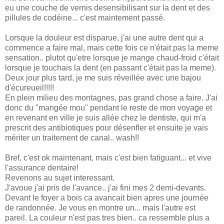
eu une couche de vernis desensibilisant sur la dent et des
pillules de codéine... c'est maintement passé.
Lorsque la douleur est disparue, j'ai une autre dent qui a
commence a faire mal, mais cette fois ce n'était pas la meme
sensation.. plutot qu'etre lorsque je mange chaud-froid c'était
lorsque je touchais la dent (en passant c'était pas la meme).
Deux jour plus tard, je me suis réveillée avec une bajou
d'écureueil!!!!!
En plein milieu des montagnes, pas grand chose a faire. J'ai
donc du "mangée mou" pendant le reste de mon voyage et
en revenant en ville je suis allée chez le dentiste, qui m'a
prescrit des antibiotiques pour désenfler et ensuite je vais
mériter un traitement de canal.. wash!!
Bref, c'est ok maintenant, mais c'est bien fatiguant... et vive
l'assurance dentaire!
Revenons au sujet interessant.
J'avoue j'ai pris de l'avance.. j'ai fini mes 2 demi-devants.
Devant le foyer a bois ca avancait bien apres une journée
de randonnée. Je vous en montre un... mais l'autre est
pareil. La couleur n'est pas tres bien.. ca ressemble plus a