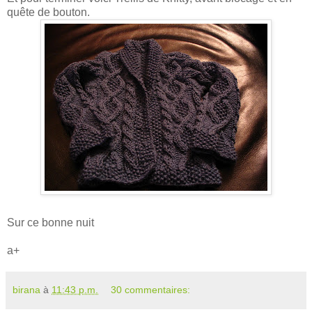
quête de bouton.
Sur ce bonne nuit
a+
birana
à
11:43 p.m.
30 commentaires: