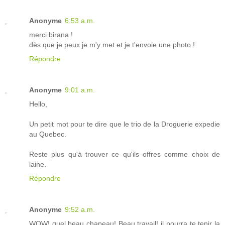
Anonyme
6:53 a.m.
merci birana !
dès que je peux je m'y met et je t'envoie une photo !
Répondre
Anonyme
9:01 a.m.
Hello,
Un petit mot pour te dire que le trio de la Droguerie expedie
au Quebec.
Reste plus qu'à trouver ce qu'ils offres comme choix de
laine.
Répondre
Anonyme
9:52 a.m.
WOW! quel beau chapeau! Beau travail! il pourra te tenir la