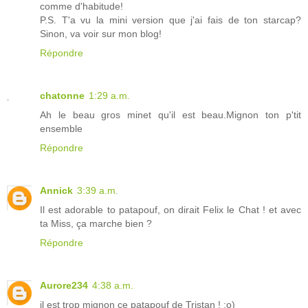
comme d'habitude!
P.S. T'a vu la mini version que j'ai fais de ton starcap?
Sinon, va voir sur mon blog!
Répondre
chatonne
1:29 a.m.
Ah le beau gros minet qu'il est beau.Mignon ton p'tit
ensemble
Répondre
Annick
3:39 a.m.
Il est adorable to patapouf, on dirait Felix le Chat ! et avec
ta Miss, ça marche bien ?
Répondre
Aurore234
4:38 a.m.
il est trop mignon ce patapouf de Tristan ! :o)