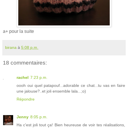
a+ pour la suite
birana
à
5:08 p.m.
18 commentaires:
rachel
7:23 p.m.
oooh oui quel patapouf...adorable ce chat...tu vas en faire
une jalouse?..et joli ensemble lala...;o)
Répondre
Jenny
8:05 p.m.
Ha c'est joli tout ça! Bien heureuse de voir tes réalisations,