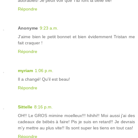
adorables! Je peux voir que T&I font la belle vie!
Répondre
Anonyme
9:23 a.m.
J'aime bien le petit bonnet et bien évidemment Tristan me
fait craquer !
Répondre
myriam
1:06 p.m.
Il a changé! Qu'il est beau!
Répondre
Sittelle
8:16 p.m.
OH!! Le GROS mimine moelleux!!! hihihi!! Moi aussi j'ai des
cadeaux de bébés à faire! Pis je suis en retard!! Je devrais
m'y mettre au plus vite!! Ils sont super les tiens en tout cas!
Répondre