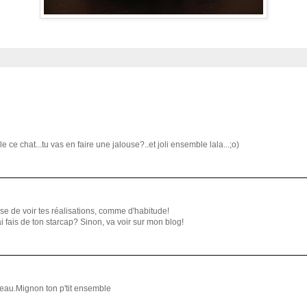
 ce chat...tu vas en faire une jalouse?..et joli ensemble lala...;o)
use de voir tes réalisations, comme d'habitude!
'ai fais de ton starcap? Sinon, va voir sur mon blog!
beau.Mignon ton p'tit ensemble