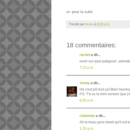
a+ pour la suite
Tricoté par
birana
à
5:08 p.m.
18 commentaires:
rachel
a dit...
oooh oui quel patapouf...adorable
7:23 p.m.
Jenny
a dit...
Ha c'est joli tout ça! Bien heure
P.S. T'a vu la mini version que j
8:05 p.m.
chatonne
a dit...
Ah le beau gros minet qu'il est 
1:29 a.m.