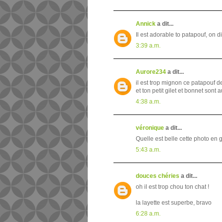
Annick
a dit...
Il est adorable to patapouf, on d
3:39 a.m.
Aurore234
a dit...
il est trop mignon ce patapouf de 
et ton petit gilet et bonnet sont a
4:38 a.m.
véronique
a dit...
Quelle est belle cette photo en 
5:43 a.m.
douces chéries
a dit...
oh il est trop chou ton chat !
la layette est superbe, bravo
6:28 a.m.