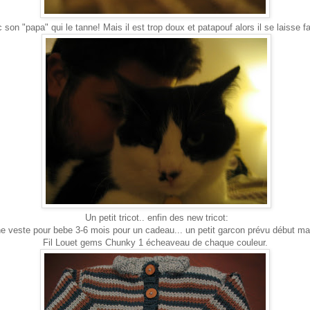
 son "papa" qui le tanne! Mais il est trop doux et patapouf alors il se laisse fai
Un petit tricot.. enfin des new tricot:
e veste pour bebe 3-6 mois pour un cadeau... un petit garcon prévu début ma
Fil Louet gems Chunky 1 écheaveau de chaque couleur.