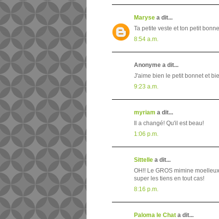
Maryse
a dit...
Ta petite veste et ton petit bonn
8:54 a.m.
Anonyme a dit...
J'aime bien le petit bonnet et b
9:23 a.m.
myriam
a dit...
Il a changé! Qu'il est beau!
1:06 p.m.
Sittelle
a dit...
OH!! Le GROS mimine moelleux!!! h
super les tiens en tout cas!
8:16 p.m.
Paloma le Chat
a dit...