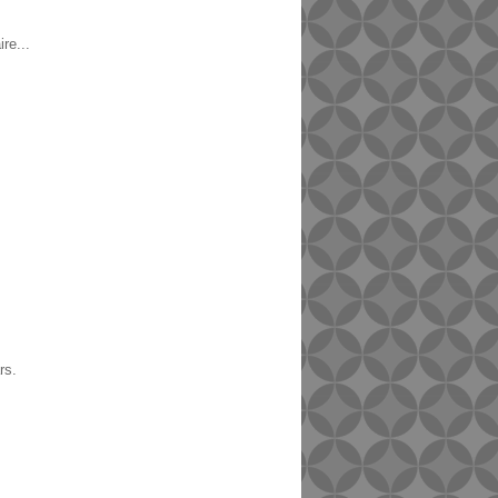
re...
rs.