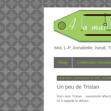
Moi, L-P, Annabelle, Iseult, Tr
Blog
Collection tricot
samedi, novembre 28, 200
Un peu de Tristan
Voici mon Tristan....surnommé affec
Ici il regarde le dehors: