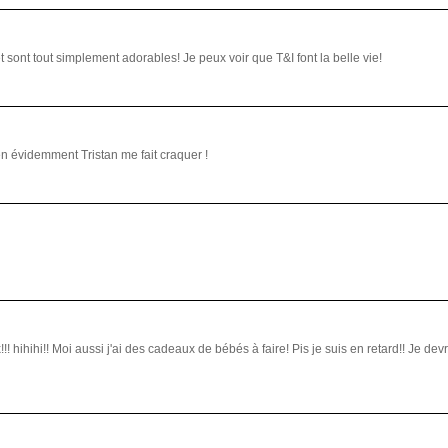
et sont tout simplement adorables! Je peux voir que T&I font la belle vie!
ien évidemment Tristan me fait craquer !
ihihi!! Moi aussi j'ai des cadeaux de bébés à faire! Pis je suis en retard!! Je devrai