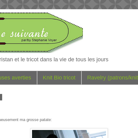
istan et le tricot dans la vie de tous les jours
euses averties
Knit Bio tricot
Ravelry (patrons/knit
9
tueusement ma grosse patate: