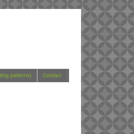
ting patterns)
Contact