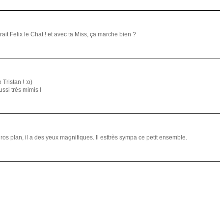
irait Felix le Chat ! et avec ta Miss, ça marche bien ?
Tristan ! :o)
ussi très mimis !
gros plan, il a des yeux magnifiques. Il esttrès sympa ce petit ensemble.