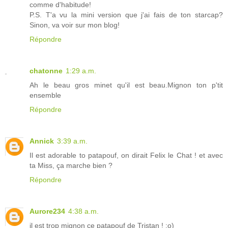
comme d'habitude!
P.S. T'a vu la mini version que j'ai fais de ton starcap?
Sinon, va voir sur mon blog!
Répondre
chatonne
1:29 a.m.
Ah le beau gros minet qu'il est beau.Mignon ton p'tit
ensemble
Répondre
Annick
3:39 a.m.
Il est adorable to patapouf, on dirait Felix le Chat ! et avec
ta Miss, ça marche bien ?
Répondre
Aurore234
4:38 a.m.
il est trop mignon ce patapouf de Tristan ! :o)