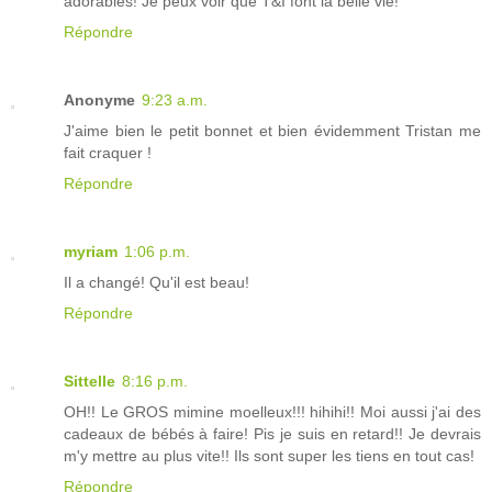
adorables! Je peux voir que T&I font la belle vie!
Répondre
Anonyme
9:23 a.m.
J'aime bien le petit bonnet et bien évidemment Tristan me
fait craquer !
Répondre
myriam
1:06 p.m.
Il a changé! Qu'il est beau!
Répondre
Sittelle
8:16 p.m.
OH!! Le GROS mimine moelleux!!! hihihi!! Moi aussi j'ai des
cadeaux de bébés à faire! Pis je suis en retard!! Je devrais
m'y mettre au plus vite!! Ils sont super les tiens en tout cas!
Répondre