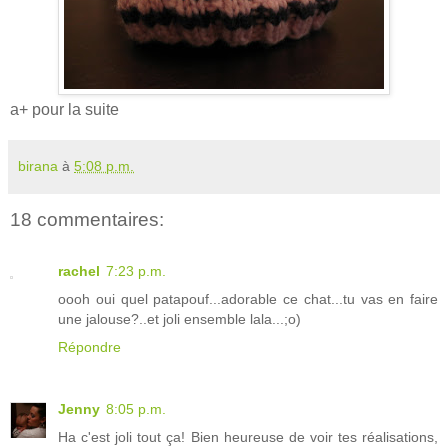
a+ pour la suite
birana
à
5:08 p.m.
18 commentaires:
rachel
7:23 p.m.
oooh oui quel patapouf...adorable ce chat...tu vas en faire
une jalouse?..et joli ensemble lala...;o)
Répondre
Jenny
8:05 p.m.
Ha c'est joli tout ça! Bien heureuse de voir tes réalisations,