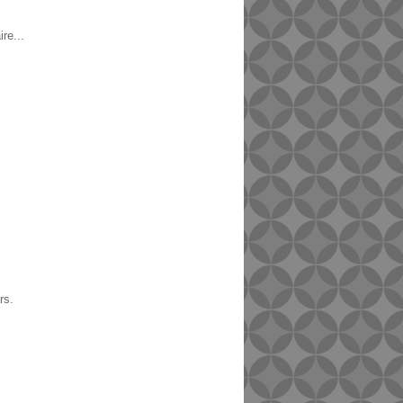
re...
rs.