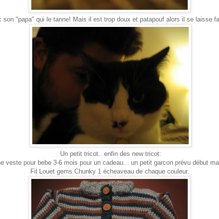
 son "papa" qui le tanne! Mais il est trop doux et patapouf alors il se laisse fai
Un petit tricot.. enfin des new tricot:
e veste pour bebe 3-6 mois pour un cadeau... un petit garcon prévu début ma
Fil Louet gems Chunky 1 écheaveau de chaque couleur.