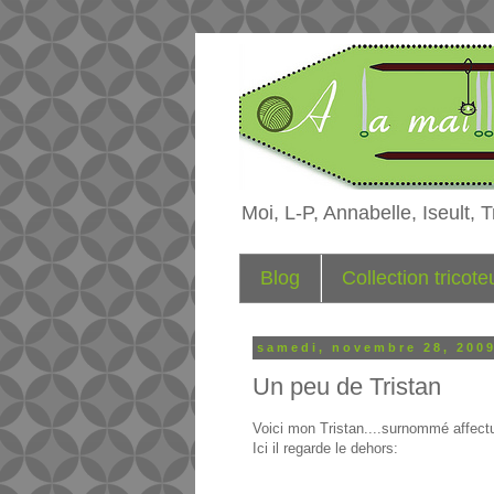
Moi, L-P, Annabelle, Iseult, Tr
Blog
Collection tricot
samedi, novembre 28, 200
Un peu de Tristan
Voici mon Tristan....surnommé affec
Ici il regarde le dehors: