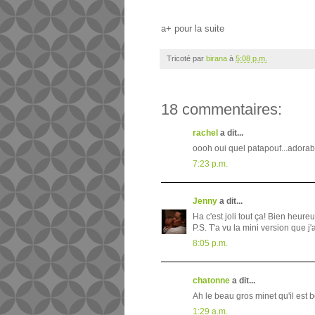
a+ pour la suite
Tricoté par
birana
à
5:08 p.m.
18 commentaires:
rachel
a dit...
oooh oui quel patapouf...adorable
7:23 p.m.
Jenny
a dit...
Ha c'est joli tout ça! Bien heure
P.S. T'a vu la mini version que j
8:05 p.m.
chatonne
a dit...
Ah le beau gros minet qu'il est 
1:29 a.m.