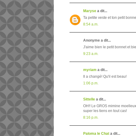
Maryse
a dit...
Ta petite veste et ton petit bonn
8:54 a.m.
Anonyme a dit...
J'aime bien le petit bonnet et b
9:23 a.m.
myriam
a dit...
Il a changé! Qu'il est beau!
1:06 p.m.
Sittelle
a dit...
OH!! Le GROS mimine moelleux!!! h
super les tiens en tout cas!
8:16 p.m.
Paloma le Chat
a dit...