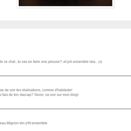
 ce chat...tu vas en faire une jalouse?..et joli ensemble lala...;o)
use de voir tes réalisations, comme d'habitude!
'ai fais de ton starcap? Sinon, va voir sur mon blog!
beau.Mignon ton p'tit ensemble