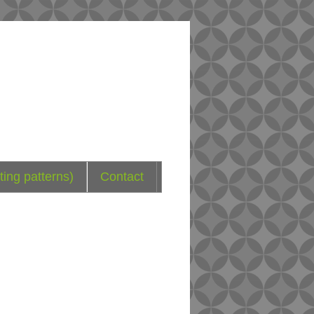
ting patterns)
Contact