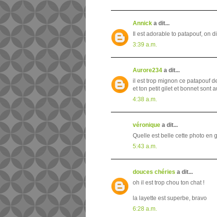
Annick
a dit...
Il est adorable to patapouf, on d
3:39 a.m.
Aurore234
a dit...
il est trop mignon ce patapouf de 
et ton petit gilet et bonnet sont a
4:38 a.m.
véronique
a dit...
Quelle est belle cette photo en 
5:43 a.m.
douces chéries
a dit...
oh il est trop chou ton chat !
la layette est superbe, bravo
6:28 a.m.