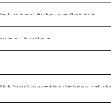
et sont tout simplement adorables! Je peux voir que T&I font la belle vie!
ien évidemment Tristan me fait craquer !
ihihi!! Moi aussi j'ai des cadeaux de bébés à faire! Pis je suis en retard!! Je devrai