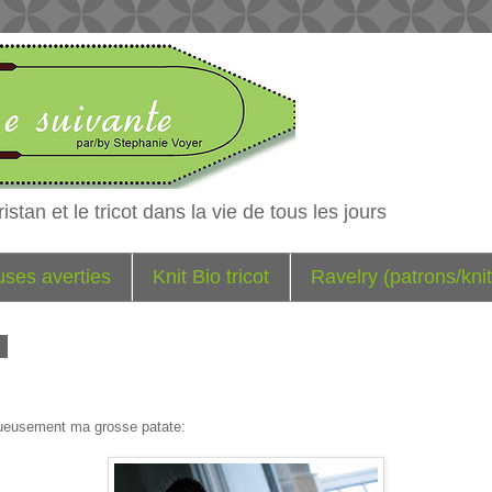
istan et le tricot dans la vie de tous les jours
euses averties
Knit Bio tricot
Ravelry (patrons/knit
9
tueusement ma grosse patate: