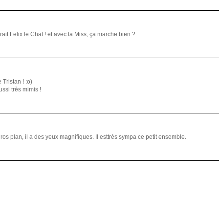
irait Felix le Chat ! et avec ta Miss, ça marche bien ?
Tristan ! :o)
ussi très mimis !
gros plan, il a des yeux magnifiques. Il esttrès sympa ce petit ensemble.