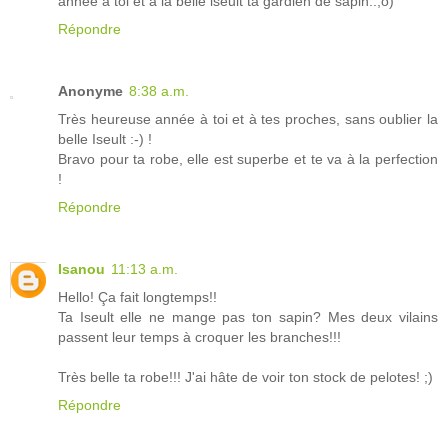
annee a toi et a la belle iseult ta gardien de sapin..;o)
Répondre
Anonyme
8:38 a.m.
Très heureuse année à toi et à tes proches, sans oublier la
belle Iseult :-) !
Bravo pour ta robe, elle est superbe et te va à la perfection
!
Répondre
Isanou
11:13 a.m.
Hello! Ça fait longtemps!!
Ta Iseult elle ne mange pas ton sapin? Mes deux vilains
passent leur temps à croquer les branches!!!
Très belle ta robe!!! J'ai hâte de voir ton stock de pelotes! ;)
Répondre