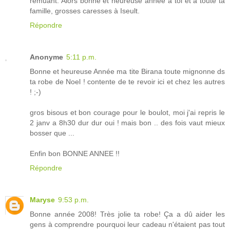
remuant. Alors bonne et heureuse année à toi et à toute ta
famille, grosses caresses à Iseult.
Répondre
Anonyme
5:11 p.m.
Bonne et heureuse Année ma tite Birana toute mignonne ds
ta robe de Noel ! contente de te revoir ici et chez les autres
! ;-)
gros bisous et bon courage pour le boulot, moi j'ai repris le
2 janv a 8h30 dur dur oui ! mais bon .. des fois vaut mieux
bosser que ...
Enfin bon BONNE ANNEE !!
Répondre
Maryse
9:53 p.m.
Bonne année 2008! Très jolie ta robe! Ça a dû aider les
gens à comprendre pourquoi leur cadeau n'étaient pas tout