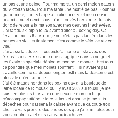
un bas et une pelote. Pour ma mere.. un demi melon pattern
du Victorian lace.. Pour ma tante une moitié de bas. Pour ma
grand-mère, une écharpe a moitié tricotée et mon cousin
une mitaine et demi...tous m'ont trouvés bien drole. Je suis
donc de retour a la maison avec mes oeuvres inachevées.
J'ai fait du ski alpin le 26 avant d'aller au boxing day. Ca
fesait au moins 6 ans que je ne m'étais pas lancée dans les
pentes en ski... et finalement c'est comme le vélo, ce revient
vite.`
J'ai aussi fait du ski "hors piste".. monté en ski avec des
"skins" sous les skis pour que ca agrippe dans la neige et
les fixations speciale débloque mon pour monter... bref tous
ca pour dire que mes mollets souffrent... ils n'avaient pas
travaillé comme ca depuis longtemps!! mais la descente est
plus vite qu'en raquette...
J'ai été magasiner dans les boxing day a la boutique de
laine locale de Rimouski ou il y avait 50% sur tous!!! je me
suis remplie les bras ainsi que ceux de mon oncle qui
m'accompagnait( pour faire le taxi) et ensuite je me suis
dépechée pour passer a la caisse avant que ca coute trop
cher. Je vais prendre des photos des que j'ai 2 minutes pour
vous montrer ca et mes cadeaux inachevés.