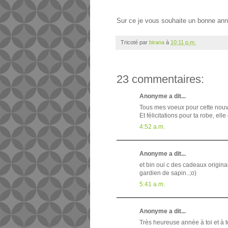
Sur ce je vous souhaite un bonne anné
Tricoté par
birana
à
10:11 p.m.
23 commentaires:
Anonyme a dit...
Tous mes voeux pour cette nouv
Et félicitations pour ta robe, elle e
4:52 a.m.
Anonyme a dit...
et bin oui c des cadeaux originaux
gardien de sapin..;o)
5:41 a.m.
Anonyme a dit...
Très heureuse année à toi et à te