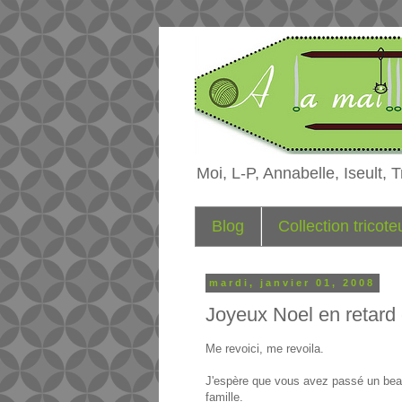
Moi, L-P, Annabelle, Iseult, Tr
Blog
Collection tricot
mardi, janvier 01, 2008
Joyeux Noel en retard
Me revoici, me revoila.
J'espère que vous avez passé un beau
famille.