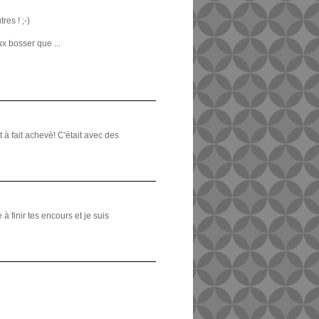
es ! ;-)
ux bosser que ...
à fait achevé! C'était avec des
à finir tes encours et je suis