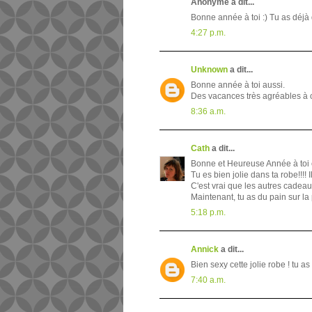
Anonyme a dit...
Bonne année à toi :) Tu as déjà 
4:27 p.m.
Unknown
a dit...
Bonne année à toi aussi.
Des vacances très agréables à ce 
8:36 a.m.
Cath
a dit...
Bonne et Heureuse Année à toi
Tu es bien jolie dans ta robe!!!!
C'est vrai que les autres cadeaux 
Maintenant, tu as du pain sur la
5:18 p.m.
Annick
a dit...
Bien sexy cette jolie robe ! tu a
7:40 a.m.