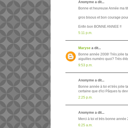
Anonyme a dit...
Bonne et heureuse Année ma tite 
gros bisous et bon courage pour l
Enfin bon BONNE ANNEE !!
5:11 p.m.
Maryse
a dit...
Bonne année 2008! Très jolie ta
aiguilles numéro quoi? Très éléga
9:53 p.m.
Anonyme a dit...
Bonne année à toi et très jolie t
certaine que d'ici Pâques tu devr
2:25 p.m.
Anonyme a dit...
Merci à toi et très bonne année 2
6:25 a.m.