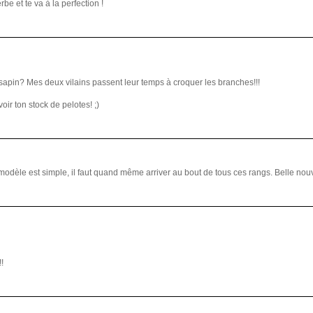
be et te va à la perfection !
 sapin? Mes deux vilains passent leur temps à croquer les branches!!!
voir ton stock de pelotes! ;)
modèle est simple, il faut quand même arriver au bout de tous ces rangs. Belle nouv
!!