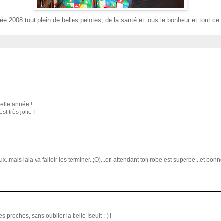
e 2008 tout plein de belles pelotes, de la santé et tous le bonheur et tout ce
elle année !
st très jolie !
..mais lala va falloir les terminer..;O)...en attendant ton robe est superbe...et bonne
s proches, sans oublier la belle Iseult :-) !