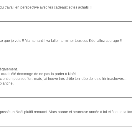
du travail en perspective avec tes cadeaux et tes achats !!!
que je vois !! Maintenant il va falloir terminer tous ces Kdo, allez courage !!
 également.
 Il aurait été dommage de ne pas la porter à Noël.
ont un peu souffert, mais j'ai trouvé très drôle ton idée de les offrir inachevés...
 planche.
s passé un Noël plutôt remuant. Alors bonne et heureuse année à toi et à toute ta fam