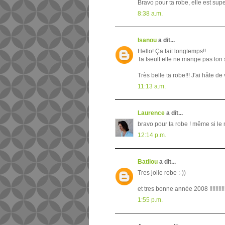
Bravo pour ta robe, elle est super
8:38 a.m.
Isanou
a dit...
Hello! Ça fait longtemps!!
Ta Iseult elle ne mange pas ton
Très belle ta robe!!! J'ai hâte de 
11:13 a.m.
Laurence
a dit...
bravo pour ta robe ! même si le 
12:14 p.m.
Batilou
a dit...
Tres jolie robe :-))
et tres bonne année 2008 !!!!!!!!!!
1:55 p.m.