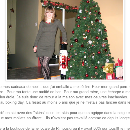
ie mes cadeaux de noel... que j'ai emballé a moitié fini. Pour mon grand-père
ace.. Pour ma tante une moitié de bas. Pour ma grand-mère, une écharpe a moi
bien drole. Je suis donc de retour a la maison avec mes oeuvres inachevées.
ler au boxing day. Ca fesait au moins 6 ans que je ne m'étais pas lancée dans le
monté en ski avec des "skins" sous les skis pour que ca agrippe dans la neige 
que mes mollets souffrent... ils n'avaient pas travaillé comme ca depuis longt
 a la boutique de laine locale de Rimouski ou il y avait 50% sur tous!!! je me