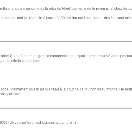
Birana toute mignonne ds ta robe de Noel ! contente de te revoir ici et chez les autr
e boulot, moi j'ai repris le 2 janv a 8h30 dur dur oui ! mais bon .. des fois vaut mie
 robe! Ça a dû aider les gens à comprendre pourquoi leur cadeau n'étaient pas tout 
nt et elle te va très bien!
a robe. Maintenant que tu as mis l'eau à la bouche de tout ton beau monde il te reste 
ais y arriver!
008 ! Je vois qu'Iseult est toujours à plaindre ;-)