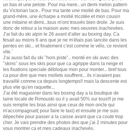
un bas et une pelote. Pour ma mere.. un demi melon pattern
du Victorian lace.. Pour ma tante une moitié de bas. Pour ma
grand-mère, une écharpe a moitié tricotée et mon cousin
une mitaine et demi...tous m'ont trouvés bien drole. Je suis
donc de retour a la maison avec mes oeuvres inachevées.
J'ai fait du ski alpin le 26 avant d'aller au boxing day. Ca
fesait au moins 6 ans que je ne m'étais pas lancée dans les
pentes en ski... et finalement c'est comme le vélo, ce revient
vite.`
J'ai aussi fait du ski "hors piste".. monté en ski avec des
"skins" sous les skis pour que ca agrippe dans la neige et
les fixations speciale débloque mon pour monter... bref tous
ca pour dire que mes mollets souffrent... ils n'avaient pas
travaillé comme ca depuis longtemps!! mais la descente est
plus vite qu'en raquette...
J'ai été magasiner dans les boxing day a la boutique de
laine locale de Rimouski ou il y avait 50% sur tous!!! je me
suis remplie les bras ainsi que ceux de mon oncle qui
m'accompagnait( pour faire le taxi) et ensuite je me suis
dépechée pour passer a la caisse avant que ca coute trop
cher. Je vais prendre des photos des que j'ai 2 minutes pour
vous montrer ca et mes cadeaux inachevés.