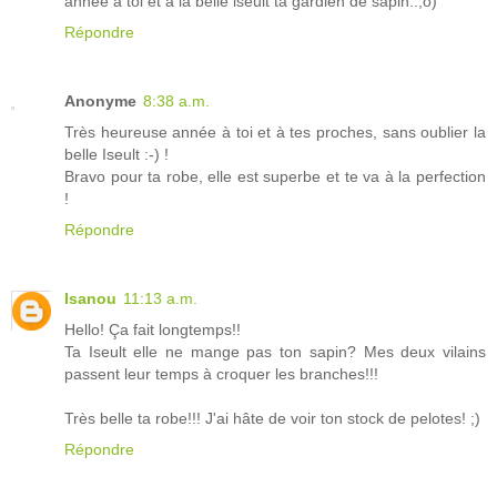
annee a toi et a la belle iseult ta gardien de sapin..;o)
Répondre
Anonyme
8:38 a.m.
Très heureuse année à toi et à tes proches, sans oublier la
belle Iseult :-) !
Bravo pour ta robe, elle est superbe et te va à la perfection
!
Répondre
Isanou
11:13 a.m.
Hello! Ça fait longtemps!!
Ta Iseult elle ne mange pas ton sapin? Mes deux vilains
passent leur temps à croquer les branches!!!
Très belle ta robe!!! J'ai hâte de voir ton stock de pelotes! ;)
Répondre