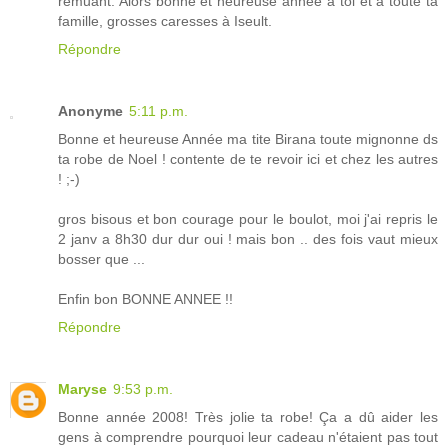
remuant. Alors bonne et heureuse année à toi et à toute ta
famille, grosses caresses à Iseult.
Répondre
Anonyme
5:11 p.m.
Bonne et heureuse Année ma tite Birana toute mignonne ds
ta robe de Noel ! contente de te revoir ici et chez les autres
! ;-)
gros bisous et bon courage pour le boulot, moi j'ai repris le
2 janv a 8h30 dur dur oui ! mais bon .. des fois vaut mieux
bosser que ...
Enfin bon BONNE ANNEE !!
Répondre
Maryse
9:53 p.m.
Bonne année 2008! Très jolie ta robe! Ça a dû aider les
gens à comprendre pourquoi leur cadeau n'étaient pas tout