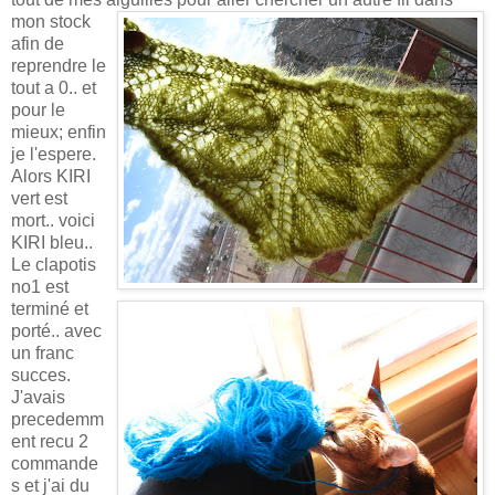
mon stock
afin de
reprendre le
tout a 0.. et
pour le
mieux; enfin
je l'espere.
Alors KIRI
vert est
mort.. voici
KIRI bleu..
Le clapotis
no1 est
terminé et
porté.. avec
un franc
succes.
J'avais
precedemm
ent recu 2
commande
s et j'ai du