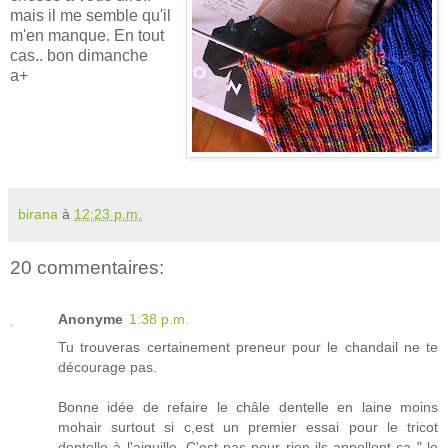
mais il me semble qu'il
m'en manque. En tout
cas.. bon dimanche
a+
birana
à
12:23 p.m.
20 commentaires:
Anonyme
1:38 p.m.
Tu trouveras certainement preneur pour le chandail ne te
décourage pas.
Bonne idée de refaire le châle dentelle en laine moins
mohair surtout si c,est un premier essai pour le tricot
dentelle à l'aiguille. C'est pas pour rien ils appellent ça " le