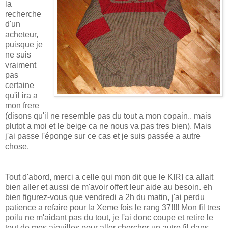
la
recherche
d'un
acheteur,
puisque je
ne suis
vraiment
pas
certaine
qu'il ira a
mon frere
(disons qu'il ne resemble pas du tout a mon copain.. mais
plutot a moi et le beige ca ne nous va pas tres bien). Mais
j'ai passe l'éponge sur ce cas et je suis passée a autre
chose.
Tout d'abord, merci a celle qui mon dit que le KIRI ca allait
bien aller et aussi de m'avoir offert leur aide au besoin. eh
bien figurez-vous que vendredi a 2h du matin, j'ai perdu
patience a refaire pour la Xeme fois le rang 37!!!! Mon fil tres
poilu ne m'aidant pas du tout, je l'ai donc coupe et retire le
tout de mes aiguilles pour aller chercher
un autre fil dans