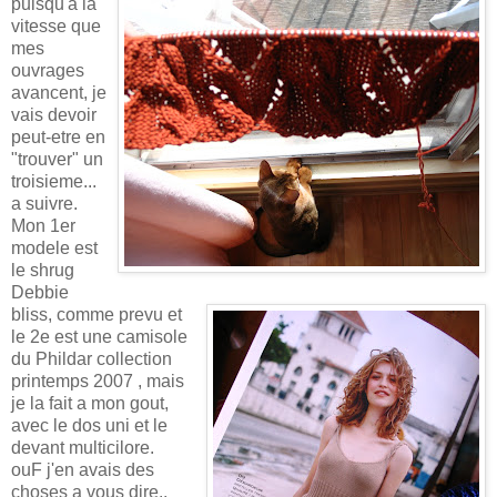
puisqu'a la
vitesse que
mes
ouvrages
avancent, je
vais devoir
peut-etre en
"trouver" un
troisieme...
a suivre.
Mon 1er
modele est
le shrug
Debbie
bliss,
comme prevu et
le 2e est une camisole
du Phildar collection
printemps 2007 , mais
je la fait a mon gout,
avec le dos uni et le
devant multicilore.
ouF j'en avais des
choses a vous dire..