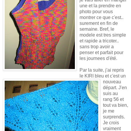
une et la prendre en
photo pour vous
montrer ce que c'est..
surement en fin de
semaine. Bref, le
modele est tres simple
et rapide a tricoter..
sans trop avoir a
penser et parfait pour
les journees d'été.
Par la suite, j'ai repris
le KIRI bleu
et c'est un
nouveau
départ. J'en
suis au
rang 56 et
tout va bien,
je me
surprends.
Je crois
vraiment