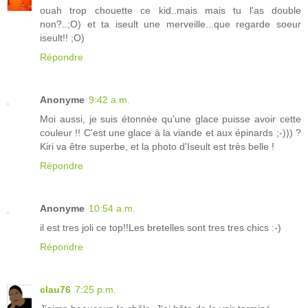
ouah trop chouette ce kid..mais mais tu l'as double
non?..;O) et ta iseult une merveille...que regarde soeur
iseult!! ;O)
Répondre
Anonyme
9:42 a.m.
Moi aussi, je suis étonnée qu'une glace puisse avoir cette
couleur !! C'est une glace à la viande et aux épinards ;-))) ?
Kiri va être superbe, et la photo d'Iseult est très belle !
Répondre
Anonyme
10:54 a.m.
il est tres joli ce top!!Les bretelles sont tres tres chics :-)
Répondre
clau76
7:25 p.m.