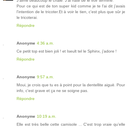
J'aime beaucoup le châle. J'ai hâte de le voir terminé.
Pour ce qui est de ton super kid comme je te l'ai dit j'avais
l'intention de le tricoter.Et à voir le tien, c'est plus que sûr je
le tricoterai.
Répondre
Anonyme
4:36 a.m.
Ce petit top est bien joli ! et Iseult tel le Sphinx, j'adore !
Répondre
Anonyme
9:57 a.m.
Moui, je crois que tu es à point pour la dentellite aiguë. Pour
info, c'est grave et ça ne se soigne pas.
Répondre
Anonyme
10:19 a.m.
Elle est très belle cette camisole ... C'est trop vraie qu'elle