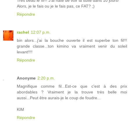
Très beau le fil!!! J'ai hâte de voir la suite dans 10 jours!
Alors, je le fais ou je le fais pas, ce FAT? ;)
Répondre
rachel
12:07 p.m.
bin alors...j'ai la bouche ouverte il est superbe ton fil!!!
grande classe...ton kimino va vraiment venir du soleil
levant!!!!
Répondre
Anonyme
2:20 p.m.
Magnifique comme fil...Est-ce que c'est à des prix
abordables ? Vraiment je la trouve très belle moi
aussi...Peut être aurais-je le coup de foudre...
KIM
Répondre