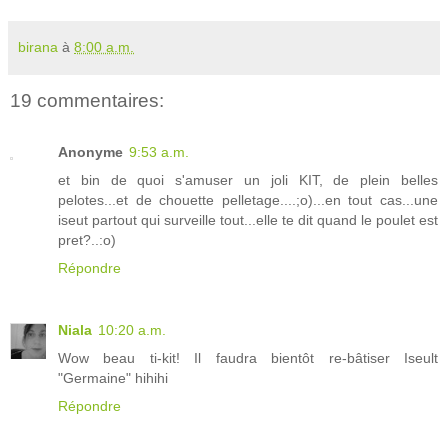
birana
à
8:00 a.m.
19 commentaires:
Anonyme
9:53 a.m.
et bin de quoi s'amuser un joli KIT, de plein belles
pelotes...et de chouette pelletage....;o)...en tout cas...une
iseut partout qui surveille tout...elle te dit quand le poulet est
pret?..:o)
Répondre
Niala
10:20 a.m.
Wow beau ti-kit! Il faudra bientôt re-bâtiser Iseult
"Germaine" hihihi
Répondre