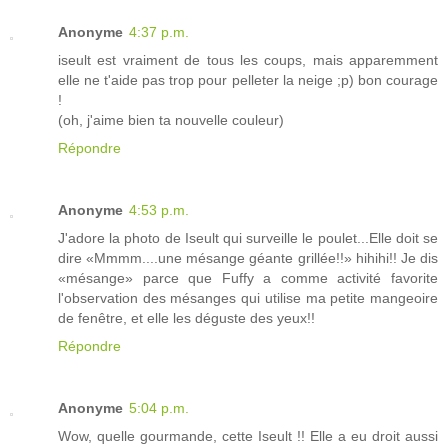
Anonyme
4:37 p.m.
iseult est vraiment de tous les coups, mais apparemment
elle ne t'aide pas trop pour pelleter la neige ;p) bon courage
!
(oh, j'aime bien ta nouvelle couleur)
Répondre
Anonyme
4:53 p.m.
J'adore la photo de Iseult qui surveille le poulet...Elle doit se
dire «Mmmm....une mésange géante grillée!!» hihihi!! Je dis
«mésange» parce que Fuffy a comme activité favorite
l'observation des mésanges qui utilise ma petite mangeoire
de fenêtre, et elle les déguste des yeux!!
Répondre
Anonyme
5:04 p.m.
Wow, quelle gourmande, cette Iseult !! Elle a eu droit aussi