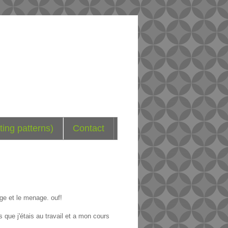
ting patterns)
Contact
age et le menage. ouf!
s que j'étais au travail et a mon cours