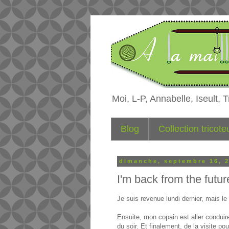
Moi, L-P, Annabelle, Iseult, Tr
Blog
Collection tricot
dimanche, septembre 16, 
I'm back from the futu
Je suis revenue lundi dernier, mais le
Ensuite, mon copain est aller conduire
du soir. Et finalement, de la visite p