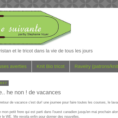
istan et le tricot dans la vie de tous les jours
euses averties
Knit Bio tricot
Ravelry (patrons/knit
2007
re.. he non ! de vacances
 retour de vacance c'est dur! une journee pour faire toutes les courses, le lav
 mon petit frere qui est parti dans l'ouest canadien jusqu'en mai prochain alor
our le WE. Me revoila enfin pour donner des nouvelles.