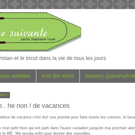
istan et le tricot dans la vie de tous les jours
euses averties
Knit Bio tricot
Ravelry (patrons/knit
2007
re.. he non ! de vacances
 retour de vacance c'est dur! une journee pour faire toutes les courses, le lav
 mon petit frere qui est parti dans l'ouest canadien jusqu'en mai prochain alor
our le WE. Me revoila enfin pour donner des nouvelles.