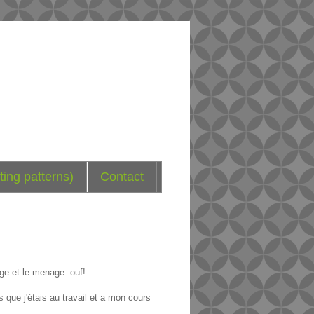
ting patterns)
Contact
age et le menage. ouf!
s que j'étais au travail et a mon cours