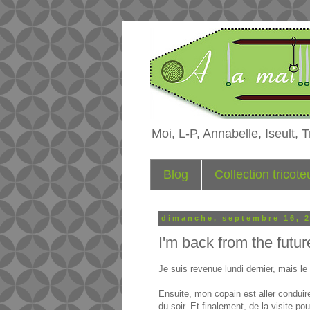
Moi, L-P, Annabelle, Iseult, Tr
Blog
Collection tricot
dimanche, septembre 16, 
I'm back from the futu
Je suis revenue lundi dernier, mais le
Ensuite, mon copain est aller conduire
du soir. Et finalement, de la visite p