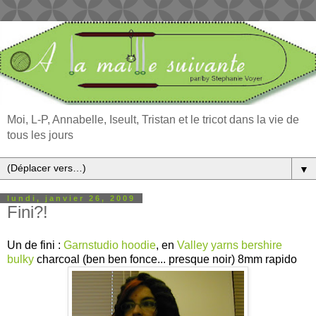
Moi, L-P, Annabelle, Iseult, Tristan et le tricot dans la vie de
tous les jours
▼
lundi, janvier 26, 2009
Fini?!
Un de fini :
Garnstudio hoodie
, en
Valley yarns bershire
bulky
charcoal (ben ben fonce... presque noir) 8mm rapido