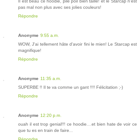
Il est beau ce hoodie, pile poil bien taillé! et le Starcap n'est
pas mal non plus avec ses jolies couleurs!
Répondre
Anonyme
9:55 a.m.
WOW, J'ai tellement hâte d'avoir fini le mien! Le Starcap est
magnifique!
Répondre
Anonyme
11:35 a.m.
SUPERBE !! Il te va comme un gant !!!! Félicitation ;-)
Répondre
Anonyme
12:20 p.m.
ouah il est trop genial!!! ce hoodie....et bien hate de voir ce
que tu es en train de faire...
Répondre