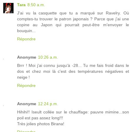
Tara
8:50 a.m.
J'ai vu la casquette que tu a marqué sur Ravelry. Où
comptes-tu trouver le patron japonais ? Parce que j'ai une
copine au Japon qui pourrait peut-être m'envoyer le
bouquin...
Répondre
Anonyme
10:26 a.m.
Brrr ! Moi j'ai connu jusqu'à -28... Tu me fais froid dans le
dos et chez moi là c'est des températures négatives et
neige !
Répondre
Anonyme
12:24 p.m.
Hihihi!! Iseult collée sur le chauffage: pauvre mimine...son
poil est pas assez long!!!
Très jolies photos Birana!
Répondre