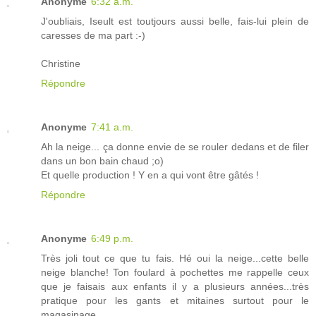
Anonyme
6:32 a.m.
J'oubliais, Iseult est toutjours aussi belle, fais-lui plein de
caresses de ma part :-)
Christine
Répondre
Anonyme
7:41 a.m.
Ah la neige... ça donne envie de se rouler dedans et de filer
dans un bon bain chaud ;o)
Et quelle production ! Y en a qui vont être gâtés !
Répondre
Anonyme
6:49 p.m.
Très joli tout ce que tu fais. Hé oui la neige...cette belle
neige blanche! Ton foulard à pochettes me rappelle ceux
que je faisais aux enfants il y a plusieurs années...très
pratique pour les gants et mitaines surtout pour le
magasinage.