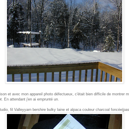
ison et avec mon appareil photo défectueux, c'était bien difficile de montrer 
t. En attendant j'en ai emprunté un.
io, fil Valleyyarn bershire bulky laine et alpaca couleur charcoal foncée(pas t