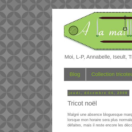
Moi, L-P, Annabelle, Iseult, Tr
Blog
Collection tricot
jeudi, décembre 04, 2008
Tricot noël
Malgré une absence bloguesque marqué
lorsque mon horaire sera plus normale.
défaites, mais il reste encore les déco