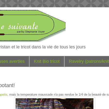
istan et le tricot dans la vie de tous les jours
euses averties
Knit Bio tricot
Ravelry (patrons/knit
potant!
apotis
, mais la temperature maussade n'a pas rendue le 1/4 de la beauté de s