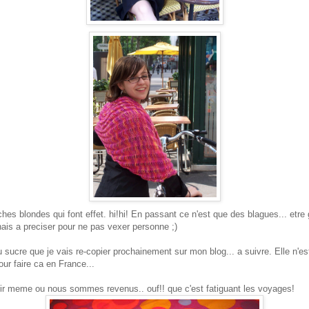
s blondes qui font effet. hi!hi! En passant ce n'est que des blagues... etre g
tenais a preciser pour ne pas vexer personne ;)
au sucre que je vais re-copier prochainement sur mon blog... a suivre. Elle n'es
pour faire ca en France...
soir meme ou nous sommes revenus.. ouf!! que c'est fatiguant les voyages!