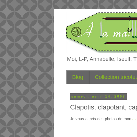
Moi, L-P, Annabelle, Iseult, Tr
Blog
Collection tricot
samedi, avril 14, 2007
Clapotis, clapotant, ca
Je vous ai pris des photos de mon
cl