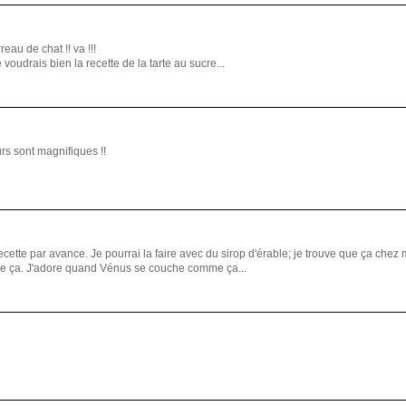
eau de chat !! va !!!
 voudrais bien la recette de la tarte au sucre...
urs sont magnifiques !!
a recette par avance. Je pourrai la faire avec du sirop d'érable; je trouve que ça chez 
me ça. J'adore quand Vénus se couche comme ça...