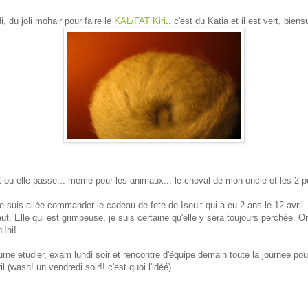
i, du joli mohair pour faire le
KAL/FAT Kiri
.. c'est du Katia et il est vert, biensu
ut ou elle passe... meme pour les animaux... le cheval de mon oncle et les 2 pet
Je suis allée commander le cadeau de fete de Iseult qui a eu 2 ans le 12 avril.
t. Elle qui est grimpeuse, je suis certaine qu'elle y sera toujours perchée. 
i!hi!
ne etudier, exam lundi soir et rencontre d'équipe demain toute la journee pour fi
 (wash! un vendredi soir!! c'est quoi l'idéé).