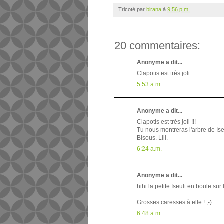
Tricoté par
birana
à
9:56 p.m.
20 commentaires:
Anonyme a dit...
Clapotis est très joli.
5:53 a.m.
Anonyme a dit...
Clapotis est très joli !!!
Tu nous montreras l'arbre de Ise
Bisous. Lili.
6:24 a.m.
Anonyme a dit...
hihi la petite Iseult en boule sur l
Grosses caresses à elle ! ;-)
6:48 a.m.