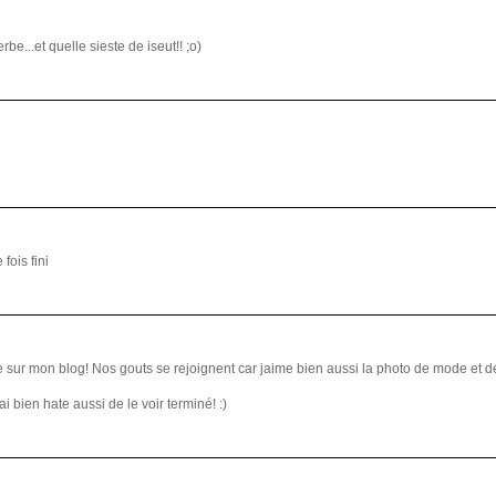
be...et quelle sieste de iseut!! ;o)
fois fini
 sur mon blog! Nos gouts se rejoignent car jaime bien aussi la photo de mode et de
ai bien hate aussi de le voir terminé! :)