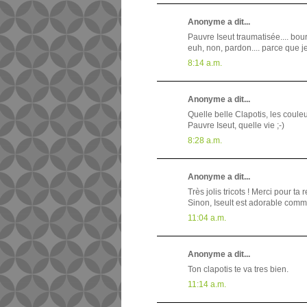
Anonyme a dit...
Pauvre Iseut traumatisée.... bourr
euh, non, pardon.... parce que je
8:14 a.m.
Anonyme a dit...
Quelle belle Clapotis, les coule
Pauvre Iseut, quelle vie ;-)
8:28 a.m.
Anonyme a dit...
Très jolis tricots ! Merci pour t
Sinon, Iseult est adorable com
11:04 a.m.
Anonyme a dit...
Ton clapotis te va tres bien.
11:14 a.m.