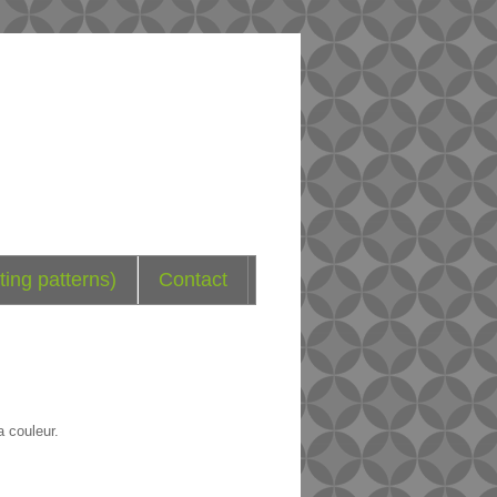
ting patterns)
Contact
a couleur.