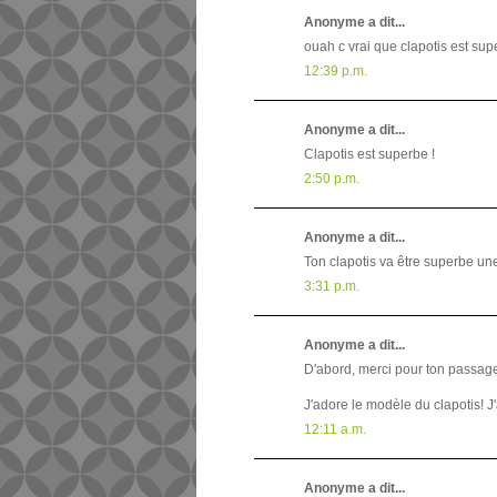
Anonyme a dit...
ouah c vrai que clapotis est super
12:39 p.m.
Anonyme a dit...
Clapotis est superbe !
2:50 p.m.
Anonyme a dit...
Ton clapotis va être superbe une 
3:31 p.m.
Anonyme a dit...
D'abord, merci pour ton passage
J'adore le modèle du clapotis! J'
12:11 a.m.
Anonyme a dit...