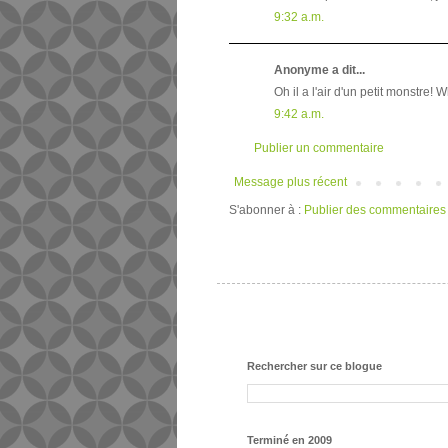
9:32 a.m.
Anonyme a dit...
Oh il a l'air d'un petit monstre! 
9:42 a.m.
Publier un commentaire
Message plus récent
S'abonner à :
Publier des commentaires
Rechercher sur ce blogue
Terminé en 2009