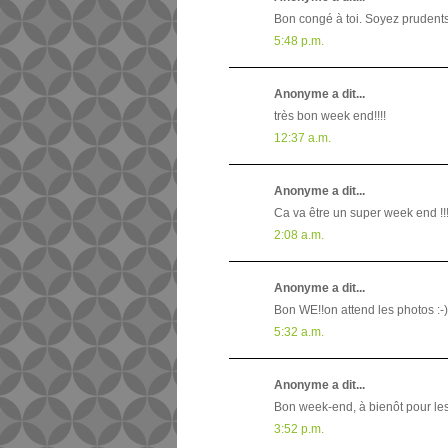
Bon congé à toi. Soyez prudents 
5:48 p.m.
Anonyme a dit...
très bon week end!!!!
12:37 a.m.
Anonyme a dit...
Ca va être un super week end !!!
2:08 a.m.
Anonyme a dit...
Bon WE!!on attend les photos :-)
5:32 a.m.
Anonyme a dit...
Bon week-end, à bienôt pour les
3:52 p.m.