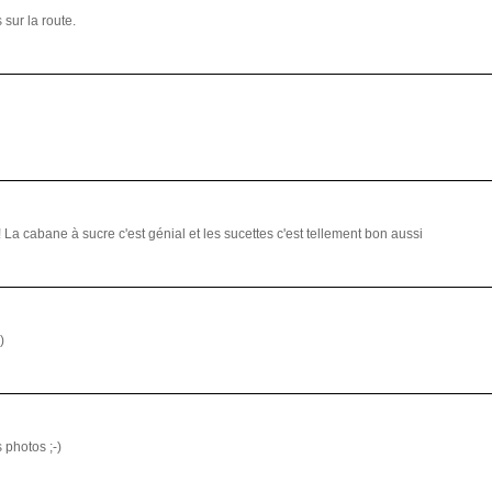
sur la route.
 La cabane à sucre c'est génial et les sucettes c'est tellement bon aussi
)
 photos ;-)