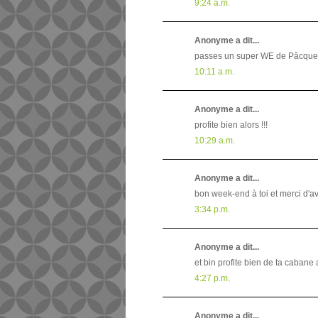
9:24 a.m.
Anonyme a dit...
passes un super WE de Pâcques Me
10:11 a.m.
Anonyme a dit...
profite bien alors !!!
10:29 a.m.
Anonyme a dit...
bon week-end à toi et merci d'a
3:34 p.m.
Anonyme a dit...
et bin profite bien de ta cabane 
4:27 p.m.
Anonyme a dit...