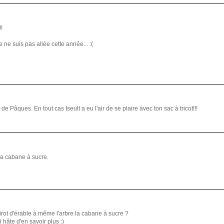
!
ne suis pas allée cette année... :(
 Pâques. En tout cas Iseult a eu l'air de se plaire avec ton sac à tricot!!!
a cabane à sucre.
irot d'érable à même l'arbre la cabane à sucre ?
i hâte d'en savoir plus :)