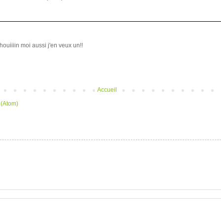
Whouiiiin moi aussi j'en veux un!!
Accueil
 (Atom)