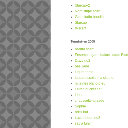
Starcap-2
Noro stripe scarf
Garnstudio hoodie
Starcap
X-scarf
Terminé en 2008
harura scarf
Ensemble gant-foulard-tuque Biscot
Dizzy no2
bas Jade
tuque nemo
tuque biscotte rita skeeter
mitaines blanc-bleu
Felted bucket hat
Lina
chaussette torsade
Sophie
brick hat
Lace ribbon no2
sac a lunch