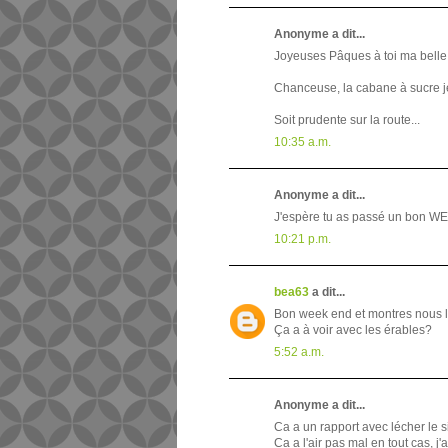
Anonyme a dit...
Joyeuses Pâques à toi ma belle!
Chanceuse, la cabane à sucre je 
Soit prudente sur la route...
10:35 a.m.
Anonyme a dit...
J'espère tu as passé un bon WE de
10:21 p.m.
bea63
a dit...
Bon week end et montres nous l
Ça a à voir avec les érables?
5:52 a.m.
Anonyme a dit...
Ca a un rapport avec lécher le s
Ca a l'air pas mal en tout cas, j'a