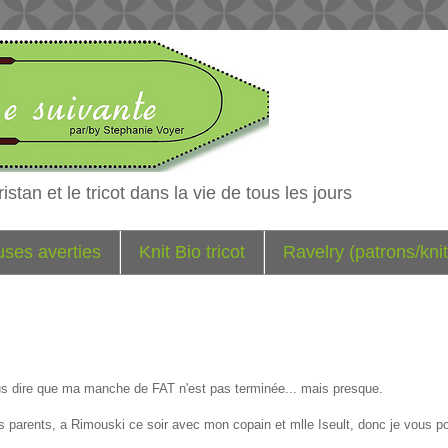
istan et le tricot dans la vie de tous les jours
euses averties
Knit Bio tricot
Ravelry (patrons/knit
us dire que ma manche de FAT n'est pas terminée... mais presque.
parents, a Rimouski ce soir avec mon copain et mlle Iseult, donc je vous po