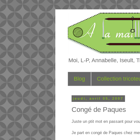
Moi, L-P, Annabelle, Iseult, Tr
Blog
Collection tricot
jeudi, avril 05, 2007
Congé de Paques
Juste un ptit mot en passant pour vo
Je part en congé de Paques chez mes 