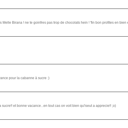
lle Birana ! ne te goinfres pas trop de chocolats hein ! 'fin bon profites en bien et
vance pour la cabanne à sucre :)
a sucre!! et bonne vacance...en tout cas on voit bien qu'iseut a apprecie!! ;o)