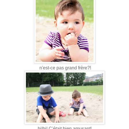
n'est-ce pas grand frère?!
hi!hi! C'était bien amusant!