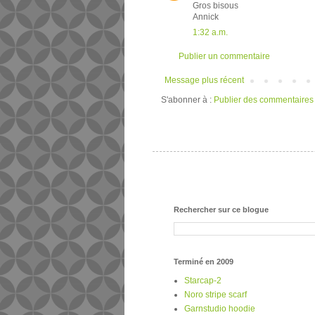
Gros bisous
Annick
1:32 a.m.
Publier un commentaire
Message plus récent
S'abonner à :
Publier des commentaires
Rechercher sur ce blogue
Terminé en 2009
Starcap-2
Noro stripe scarf
Garnstudio hoodie