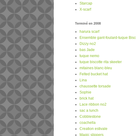
Starcap
X-scarf
Terminé en 2008
harura scarf
Ensemble gant-foulard-tuque Biscot
Dizzy no2
bas Jade
tuque nemo
tuque biscotte rita skeeter
mitaines blanc-bleu
Felted bucket hat
Lina
chaussette torsade
Sophie
brick hat
Lace ribbon no2
sac a lunch
Cobblestone
coachella
Creation estivale
Magic slippers