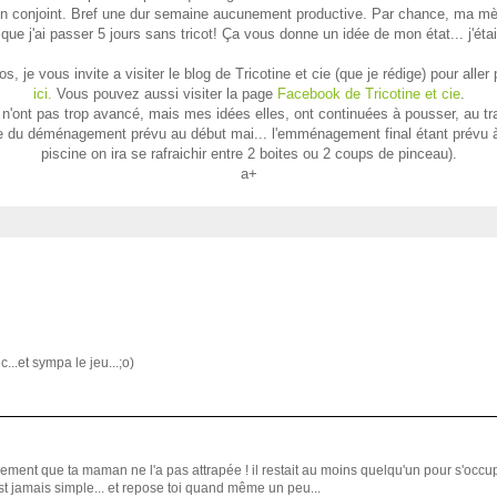
n conjoint. Bref une dur semaine aucunement productive. Par chance, ma mère
sque j'ai passer 5 jours sans tricot! Ça vous donne un idée de mon état... j'ét
je vous invite a visiter le blog de Tricotine et cie (que je rédige) pour aller 
ici.
Vous pouvez aussi visiter la page
Facebook de Tricotine et cie
.
i n'ont pas trop avancé, mais mes idées elles, ont continuées à pousser, au 
ape du déménagement prévu au début mai... l'emménagement final étant prévu à 
piscine on ira se rafraichir entre 2 boites ou 2 coups de pinceau).
a+
...et sympa le jeu...;o)
ement que ta maman ne l'a pas attrapée ! il restait au moins quelqu'un pour s'occu
 jamais simple... et repose toi quand même un peu...