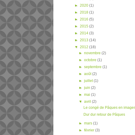
►
2020
(1)
►
2018
(1)
►
2016
(5)
►
2015
(2)
►
2014
(3)
►
2013
(14)
▼
2012
(18)
►
novembre
(2)
►
octobre
(1)
►
septembre
(1)
►
août
(2)
►
juillet
(1)
►
juin
(2)
►
mai
(1)
▼
avril
(2)
Le congé de Pâques en images 
Dur dur retour de Pâques
►
mars
(1)
►
février
(3)