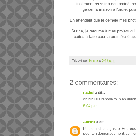
finalement réussir à contaminé mo
garder la maison à l'ordre, pui
En attendant que je démèle mes photos, 
Sur ce, je retourne à mes projets qu
boites à faire pour la première ét
Tricoté par
birana
à
3:49 p.m.
2 commentaires:
rachel
a dit...
oh bin lala repose toi bien didonc
8:04 p.m.
Annick
a dit...
Plutôt moche la gastro. Heureus
pour ton déménagement, ce n'est