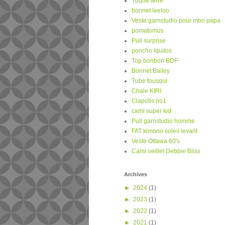
Tuque terre
bonnet leeloo
Veste garnstudio pour mon papa
pomatomus
Pull surprise
poncho Iquitos
Top bonbon BDF
Bonnet Bailey
Tube tousqui
Chale KIRI
Clapotis no1
cami super kid
Pull garnstudio homme
FAT kimono soleil levant
Veste Ottawa 60's
Cami oeillet Debbie Bliss
Archives
►
2024
(1)
►
2023
(1)
►
2022
(1)
►
2021
(1)