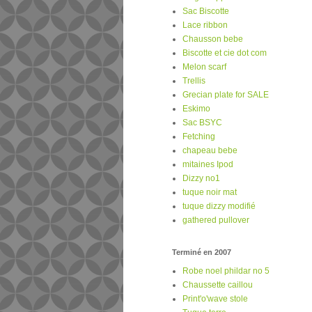
Sac Biscotte
Lace ribbon
Chausson bebe
Biscotte et cie dot com
Melon scarf
Trellis
Grecian plate for SALE
Eskimo
Sac BSYC
Fetching
chapeau bebe
mitaines Ipod
Dizzy no1
tuque noir mat
tuque dizzy modifié
gathered pullover
Terminé en 2007
Robe noel phildar no 5
Chaussette caillou
Print'o'wave stole