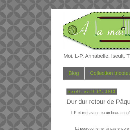
Moi, L-P, Annabelle, Iseult, Tr
Blog
Collection tricot
mardi, avril 17, 2012
Dur dur retour de Pâq
L-P et moi avons eu un beau congé 
Et pourquoi je ne l'ai pas encor