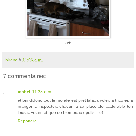
a+
birana
à
11:06 a.m.
7 commentaires:
rachel
11:28 a.m.
et bin didonc tout le monde est pret lala..a voler, a tricoter, a
manger a inspecter...chacun a sa place...lol...adorable ton
loustic volant et que de bien beaux pulls...;o)
Répondre