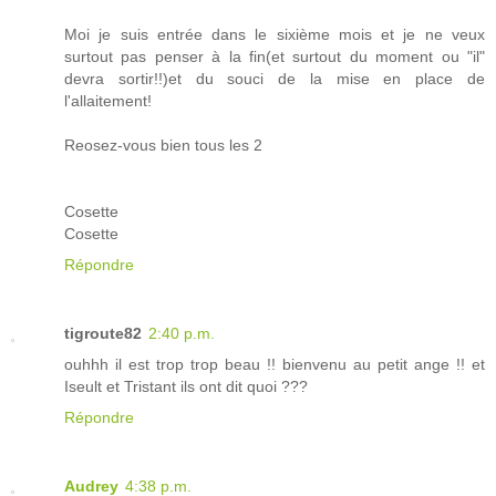
Moi je suis entrée dans le sixième mois et je ne veux
surtout pas penser à la fin(et surtout du moment ou "il"
devra sortir!!)et du souci de la mise en place de
l'allaitement!
Reosez-vous bien tous les 2
Cosette
Cosette
Répondre
tigroute82
2:40 p.m.
ouhhh il est trop trop beau !! bienvenu au petit ange !! et
Iseult et Tristant ils ont dit quoi ???
Répondre
Audrey
4:38 p.m.