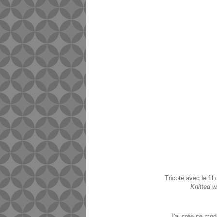
Tricoté avec le fi
Knitted w
J'ai crée ce mod