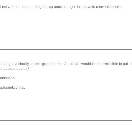
 Il est vraiment beau et original, ça nous change de la layette conventionnelle.
I belong to a charity knitters group here in Australia - would it be permissible to put th
and abused babies?
ganisation.
optusnet.com.au