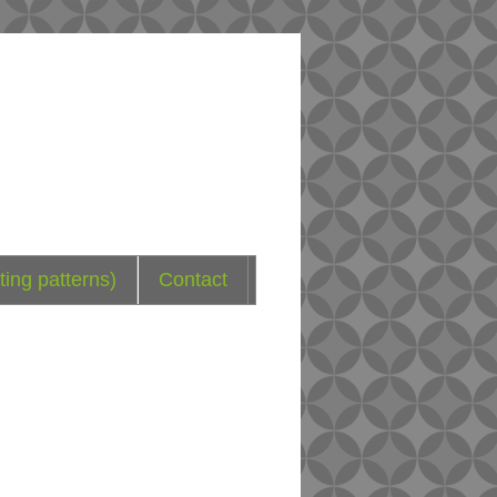
ting patterns)
Contact