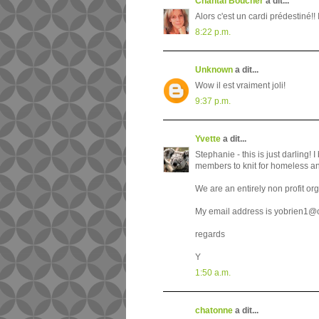
Chantal Boucher
a dit...
Alors c'est un cardi prédestiné!!
8:22 p.m.
Unknown
a dit...
Wow il est vraiment joli!
9:37 p.m.
Yvette
a dit...
Stephanie - this is just darling! 
members to knit for homeless 
We are an entirely non profit or
My email address is yobrien1@
regards
Y
1:50 a.m.
chatonne
a dit...