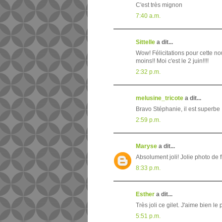
C'est très mignon
7:40 a.m.
Sittelle
a dit...
Wow! Félicitations pour cette no
moins!! Moi c'est le 2 juin!!!!
2:32 p.m.
melusine_tricote
a dit...
Bravo Stéphanie, il est superbe 
2:59 p.m.
Maryse
a dit...
Absolument joli! Jolie photo de f
8:33 p.m.
Esther
a dit...
Très joli ce gilet. J'aime bien le 
5:51 p.m.