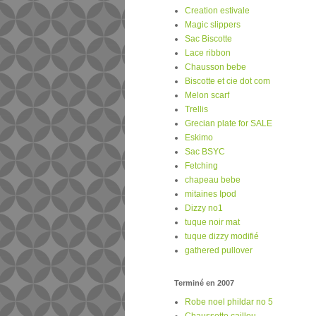
Creation estivale
Magic slippers
Sac Biscotte
Lace ribbon
Chausson bebe
Biscotte et cie dot com
Melon scarf
Trellis
Grecian plate for SALE
Eskimo
Sac BSYC
Fetching
chapeau bebe
mitaines Ipod
Dizzy no1
tuque noir mat
tuque dizzy modifié
gathered pullover
Terminé en 2007
Robe noel phildar no 5