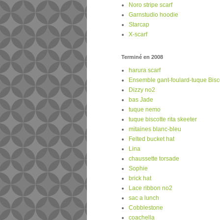
Noro stripe scarf
Garnstudio hoodie
Starcap
X-scarf
Terminé en 2008
harura scarf
Ensemble gant-foulard-tuque Biscot
Dizzy no2
bas Jade
tuque nemo
tuque biscotte rita skeeter
mitaines blanc-bleu
Felted bucket hat
Lina
chaussette torsade
Sophie
brick hat
Lace ribbon no2
sac a lunch
Cobblestone
coachella