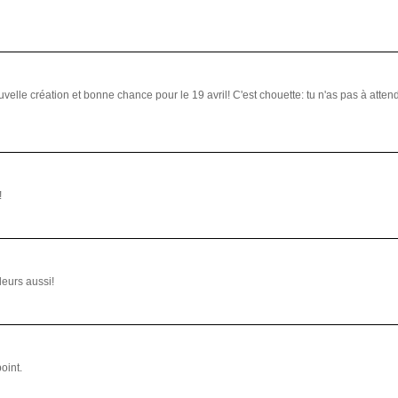
uvelle création et bonne chance pour le 19 avril! C'est chouette: tu n'as pas à atte
!
leurs aussi!
point.