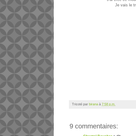
Je vais le tr
Tricoté par
birana
à
7:58 p.m.
9 commentaires: