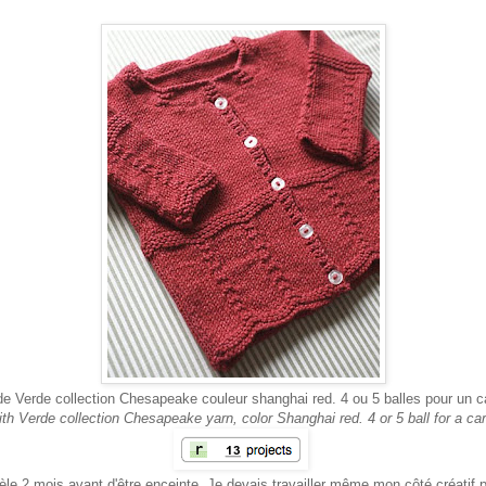
l de Verde collection Chesapeake couleur shanghai red. 4 ou 5 balles pour un ca
ith Verde collection Chesapeake yarn, color Shanghai red. 4 or 5 ball for a car
èle 2 mois avant d'être enceinte. Je devais travailler même mon côté créatif p