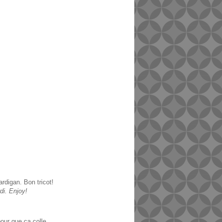
rdigan. Bon tricot!
di. Enjoy!
our que ca colle.