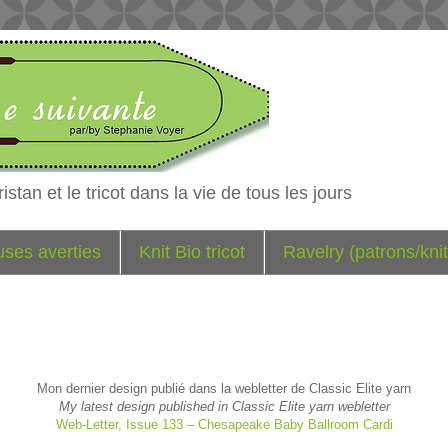
istan et le tricot dans la vie de tous les jours
euses averties
Knit Bio tricot
Ravelry (patrons/knit
Mon dernier design publié dans la webletter de Classic Elite yarn
My latest design published in Classic Elite yarn webletter
Web-Letter, Issue 133 – Chesapeake Baby Ballroom Cardi