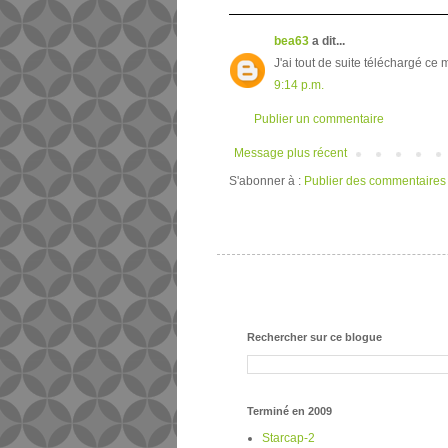
bea63
a dit...
J'ai tout de suite téléchargé ce 
9:14 p.m.
Publier un commentaire
Message plus récent
S'abonner à :
Publier des commentaires
Rechercher sur ce blogue
Terminé en 2009
Starcap-2