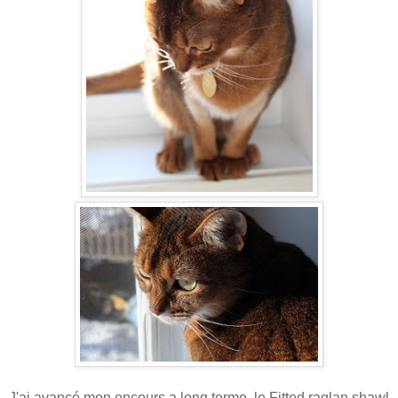
J'ai avancé mon encours a long terme, le Fitted raglan shawl