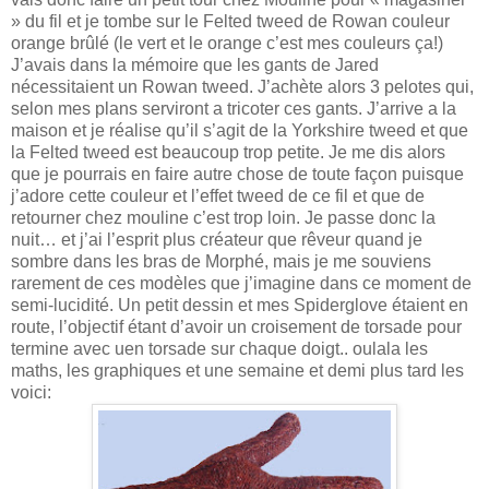
» du fil et je tombe sur le Felted tweed de Rowan couleur
orange brûlé (le vert et le orange c’est mes couleurs ça!)
J’avais dans la mémoire que les gants de Jared
nécessitaient un Rowan tweed. J’achète alors 3 pelotes qui,
selon mes plans serviront a tricoter ces gants. J’arrive a la
maison et je réalise qu’il s’agit de la Yorkshire tweed et que
la Felted tweed est beaucoup trop petite. Je me dis alors
que je pourrais en faire autre chose de toute façon puisque
j’adore cette couleur et l’effet tweed de ce fil et que de
retourner chez mouline c’est trop loin. Je passe donc la
nuit… et j’ai l’esprit plus créateur que rêveur quand je
sombre dans les bras de Morphé, mais je me souviens
rarement de ces modèles que j’imagine dans ce moment de
semi-lucidité. Un petit dessin et mes Spiderglove étaient en
route, l’objectif étant d’avoir un croisement de torsade pour
termine avec uen torsade sur chaque doigt.. oulala les
maths, les graphiques et une semaine et demi plus tard les
voici: