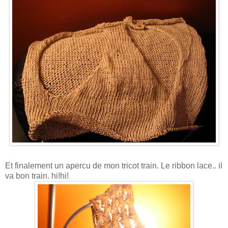
Et finalement un apercu de mon tricot train. Le ribbon lace.. il
va bon train. hi!hi!