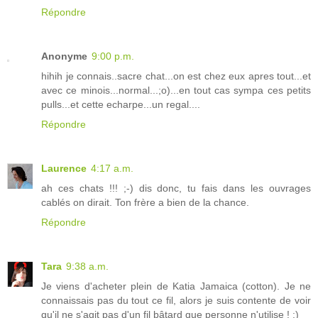
Répondre
Anonyme
9:00 p.m.
hihih je connais..sacre chat...on est chez eux apres tout...et
avec ce minois...normal...;o)...en tout cas sympa ces petits
pulls...et cette echarpe...un regal....
Répondre
Laurence
4:17 a.m.
ah ces chats !!! ;-) dis donc, tu fais dans les ouvrages
cablés on dirait. Ton frère a bien de la chance.
Répondre
Tara
9:38 a.m.
Je viens d'acheter plein de Katia Jamaica (cotton). Je ne
connaissais pas du tout ce fil, alors je suis contente de voir
qu'il ne s'agit pas d'un fil bâtard que personne n'utilise ! :)