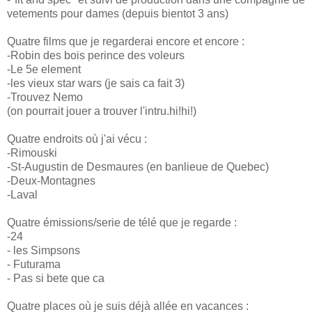
vetements pour dames (depuis bientot 3 ans)
Quatre films que je regarderai encore et encore :
-Robin des bois perince des voleurs
-Le 5e element
-les vieux star wars (je sais ca fait 3)
-Trouvez Nemo
(on pourrait jouer a trouver l'intru.hi!hi!)
Quatre endroits où j'ai vécu :
-Rimouski
-St-Augustin de Desmaures (en banlieue de Quebec)
-Deux-Montagnes
-Laval
Quatre émissions/serie de télé que je regarde :
-24
- les Simpsons
- Futurama
- Pas si bete que ca
Quatre places où je suis déjà allée en vacances :