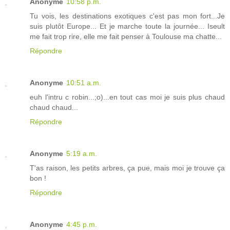
Anonyme
10:58 p.m.
Tu vois, les destinations exotiques c'est pas mon fort...Je
suis plutôt Europe... Et je marche toute la journée... Iseult
me fait trop rire, elle me fait penser à Toulouse ma chatte...
Répondre
Anonyme
10:51 a.m.
euh l'intru c robin...;o)...en tout cas moi je suis plus chaud
chaud chaud...
Répondre
Anonyme
5:19 a.m.
T'as raison, les petits arbres, ça pue, mais moi je trouve ça
bon !
Répondre
Anonyme
4:45 p.m.