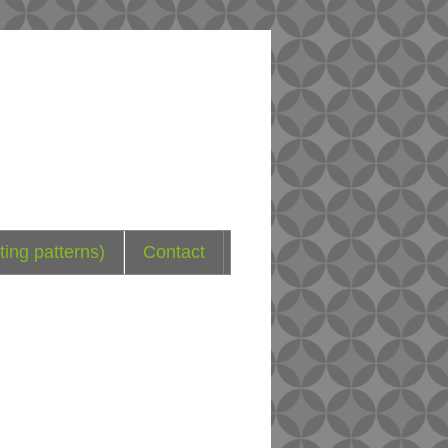
ting patterns)
Contact