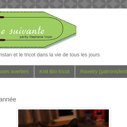
istan et le tricot dans la vie de tous les jours
euses averties
Knit Bio tricot
Ravelry (patrons/knit
 année