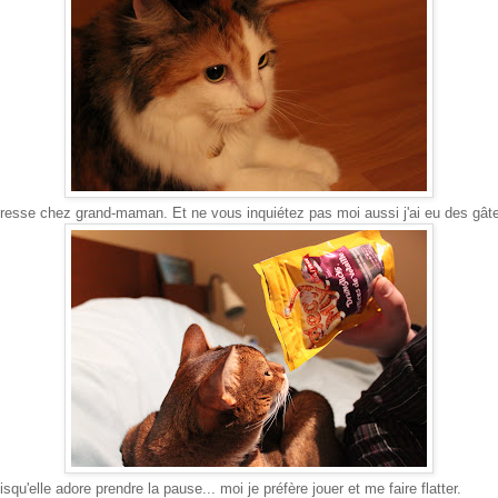
tresse chez grand-maman. Et ne vous inquiétez pas moi aussi j'ai eu des gâter
squ'elle adore prendre la pause... moi je préfère jouer et me faire flatter.