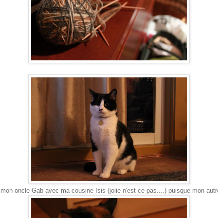
mon oncle Gab avec ma cousine Isis (jolie n'est-ce pas....) puisque mon autre