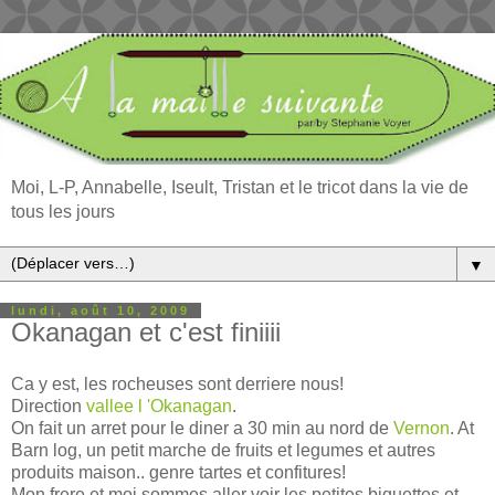
Moi, L-P, Annabelle, Iseult, Tristan et le tricot dans la vie de
tous les jours
▼
lundi, août 10, 2009
Okanagan et c'est finiiii
Ca y est, les rocheuses sont derriere nous!
Direction
vallee l 'Okanagan
.
On fait un arret pour le diner a 30 min au nord de
Vernon
. At
Barn log, un petit marche de fruits et legumes et autres
produits maison.. genre tartes et confitures!
Mon frere et moi sommes aller voir les petites biquettes et