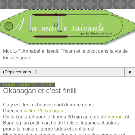
Moi, L-P, Annabelle, Iseult, Tristan et le tricot dans la vie de
tous les jours
▼
lundi, août 10, 2009
Okanagan et c'est finiiii
Ca y est, les rocheuses sont derriere nous!
Direction
vallee l 'Okanagan
.
On fait un arret pour le diner a 30 min au nord de
Vernon
. At
Barn log, un petit marche de fruits et legumes et autres
produits maison.. genre tartes et confitures!
Mon frere et moi sommes aller voir les petites biquettes et