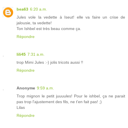
bea63
6:20 a.m.
Jules vole la vedette à Iseut! elle va faire un crise de
jalousie, ta vedette!
Ton Ishbel est très beau comme ça.
Répondre
lili45
7:31 a.m.
trop Mimi Jules :-) jolis tricots aussi !!
Répondre
Anonyme
9:59 a.m.
Trop mignon le petit juuuules! Pour le ishbel, ça ne parait
pas trop l'ajustement des fils, ne t'en fait pas! ;)
Lilas
Répondre