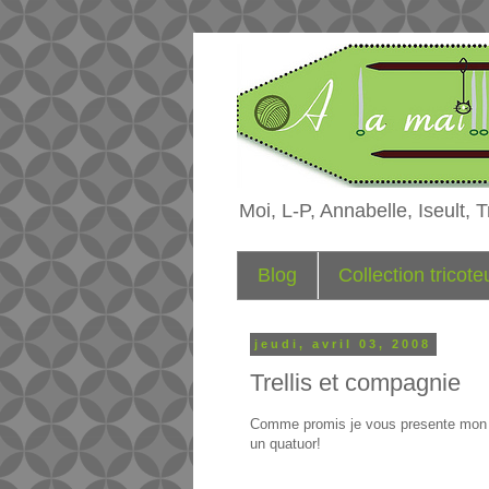
Moi, L-P, Annabelle, Iseult, Tr
Blog
Collection tricot
jeudi, avril 03, 2008
Trellis et compagnie
Comme promis je vous presente mon R
un quatuor!