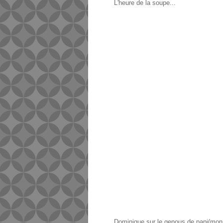
L'heure de la soupe...
Dominique sur le genous de papi(mon onc