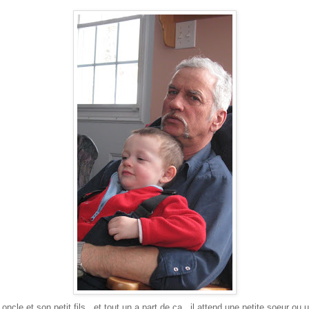
le et son petit fils.. et tout un a part de ca.. il attend une petite soeur ou un 