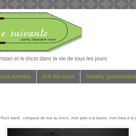
istan et le tricot dans la vie de tous les jours
euses averties
Knit Bio tricot
Ravelry (patrons/knit
ock band.. composé de moi au micro, mon pere a la basse, mon frere a la gu