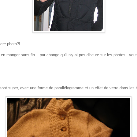
iere photo?!
x en manger sans fin... par change qu'il n'y ai pas d'heure sur les photos.. vo
nt super, avec une forme de parallélogramme et un effet de verre dans les ton