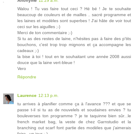
Anonyme
11:29 a.m.
Walou ! Tu vas faire tout ceci ? Hé bé ! Je te souhaite
beaucoup de couleurs et de mailles .. sacré programme et
les laines et modèles sont superbes ! J'ai hâte de voir tout
ceci sur les aiguilles ;-)
Merci de ton commentaire ;-)
Si tu as des restes de laine, n'hésites pas à faire des p'tits
bouchons, c'est trop trop mignons et ça accompagne les
cadeaux ;-)
la bise à toi ! tout en te souhaitant une année 2008 aussi
douce que la laine vert-bleue !
Vero
Répondre
Laurence
12:13 p.m.
tu arrives à planifier comme ça à l'avance ??? et que se
passe t-il si tu as de nouvelels et soudaines envies ? tu
bouleverses ton programme ? je te taquinne bien sûr...le
french market bag, la veste de chez Garnstudio et la
branching out scarf font partie des modèles que j'aimerais
faire...un jour ;-)