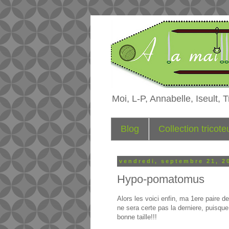
Moi, L-P, Annabelle, Iseult, Tr
Blog
Collection tricot
vendredi, septembre 21, 2
Hypo-pomatomus
Alors les voici enfin, ma 1ere paire d
ne sera certe pas la derniere, puisque
bonne taille!!!