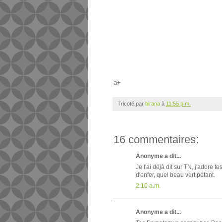
a+
Tricoté par
birana
à
11:55 p.m.
16 commentaires:
Anonyme a dit...
Je l'ai déjà dit sur TN, j'adore 
d'enfer, quel beau vert pétant.
2:10 a.m.
Anonyme a dit...