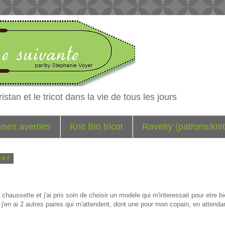
istan et le tricot dans la vie de tous les jours
euses averties
Knit Bio tricot
Ravelry (patrons/knit
007
e chaussette et j'ai pris soin de choisir un modele qui m'interessait pour etre
 j'en ai 2 autres paires qui m'attendent, dont une pour mon copain, en attendan