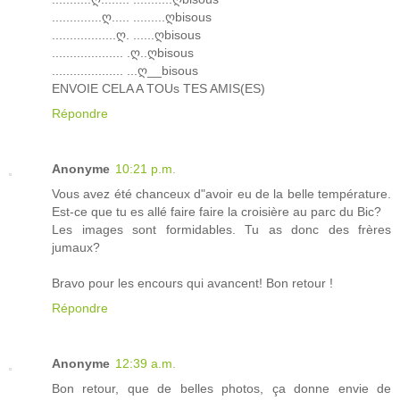
..............ღ..... .........ღbisous
..................ღ. ......ღbisous
.................... .ღ..ღbisous
.................... ...ღ__bisous
ENVOIE CELA A TOUs TES AMIS(ES)
Répondre
Anonyme
10:21 p.m.
Vous avez été chanceux d"avoir eu de la belle température.
Est-ce que tu es allé faire faire la croisière au parc du Bic?
Les images sont formidables. Tu as donc des frères
jumaux?
Bravo pour les encours qui avancent! Bon retour !
Répondre
Anonyme
12:39 a.m.
Bon retour, que de belles photos, ça donne envie de