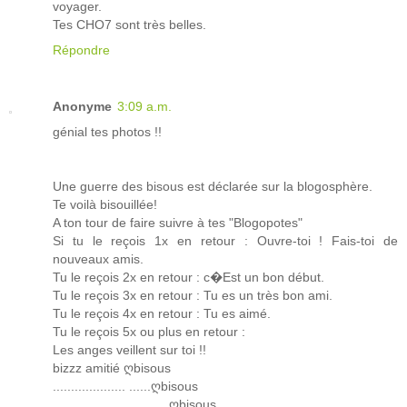
voyager.
Tes CHO7 sont très belles.
Répondre
Anonyme
3:09 a.m.
génial tes photos !!
Une guerre des bisous est déclarée sur la blogosphère.
Te voilà bisouillée!
A ton tour de faire suivre à tes "Blogopotes"
Si tu le reçois 1x en retour : Ouvre-toi ! Fais-toi de
nouveaux amis.
Tu le reçois 2x en retour : c�Est un bon début.
Tu le reçois 3x en retour : Tu es un très bon ami.
Tu le reçois 4x en retour : Tu es aimé.
Tu le reçois 5x ou plus en retour :
Les anges veillent sur toi !!
bizzz amitié ღbisous
.................... ......ღbisous
.................... ...........ღbisous