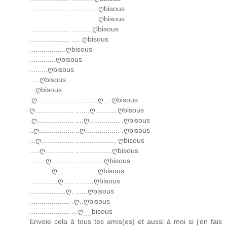
.................... .............ღbisous
.................... .............ღbisous
.................... ..........ღbisous
.................... .....ღbisous
..................ღbisous
.............ღbisous
.........ღbisous
.....ღbisous
...ღbisous
.ღ.................. ...........ღ....ღbisous
ღ................... .......ღ...........ღbisous
.ღ.................. ....ღ............... .ღbisous
..ღ................. ..ღ................. .ღbisous
...ღ................ .................... ღbisous
.....ღ.............. ..................ღbisous
........ღ........... ..............ღbisous
...........ღ........ ...........ღbisous
..............ღ..... .........ღbisous
..................ღ. ......ღbisous
.................... .ღ..ღbisous
.................... ...ღ__bisous
Envoie cela à tous tes amis(es) et aussi à moi si j'en fais