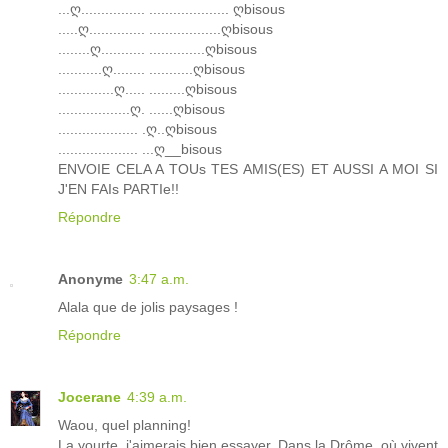
...ღ................ .................... ღbisous
.....ღ.............. ..................ღbisous
........ღ........... ..............ღbisous
...........ღ........ ...........ღbisous
..............ღ..... .........ღbisous
..................ღ. ......ღbisous
.................... .ღ..ღbisous
.................... ...ღ__bisous
ENVOIE CELA A TOUs TES AMIS(ES) ET AUSSI A MOI SI
J'EN FAIs PARTIe!!
Répondre
Anonyme
3:47 a.m.
Alala que de jolis paysages !
Répondre
Jocerane
4:39 a.m.
Waou, quel planning!
La yourte, j'aimerais bien essayer. Dans la Drôme, où vivent