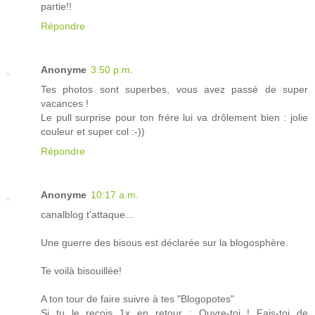
partie!!
Répondre
Anonyme
3:50 p.m.
Tes photos sont superbes, vous avez passé de super
vacances !
Le pull surprise pour ton frére lui va drôlement bien : jolie
couleur et super col :-))
Répondre
Anonyme
10:17 a.m.
canalblog t'attaque...
Une guerre des bisous est déclarée sur la blogosphère.
Te voilà bisouillée!
A ton tour de faire suivre à tes "Blogopotes"
Si tu le reçois 1x en retour : Ouvre-toi ! Fais-toi de