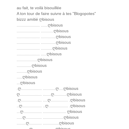
au fait, te voilà bisouillée
A ton tour de faire suivre à tes "Blogopotes"
bizzz amitié ღbisous
.................... ......ღbisous
.................... ...........ღbisous
.................... .............ღbisous
.................... .............ღbisous
.................... ..........ღbisous
.................... .....ღbisous
..................ღbisous
.............ღbisous
.........ღbisous
.....ღbisous
...ღbisous
.ღ.................. ...........ღ....ღbisous
ღ................... .......ღ...........ღbisous
.ღ.................. ....ღ............... .ღbisous
..ღ................. ..ღ................. .ღbisous
...ღ................ .................... ღbisous
.....ღ.............. ..................ღbisous
........ღ........... ..............ღbisous
...........ღ........ ...........ღbisous