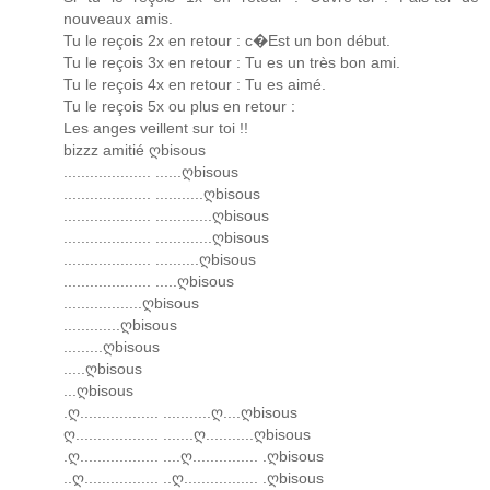
nouveaux amis.
Tu le reçois 2x en retour : c�Est un bon début.
Tu le reçois 3x en retour : Tu es un très bon ami.
Tu le reçois 4x en retour : Tu es aimé.
Tu le reçois 5x ou plus en retour :
Les anges veillent sur toi !!
bizzz amitié ღbisous
.................... ......ღbisous
.................... ...........ღbisous
.................... .............ღbisous
.................... .............ღbisous
.................... ..........ღbisous
.................... .....ღbisous
..................ღbisous
.............ღbisous
.........ღbisous
.....ღbisous
...ღbisous
.ღ.................. ...........ღ....ღbisous
ღ................... .......ღ...........ღbisous
.ღ.................. ....ღ............... .ღbisous
..ღ................. ..ღ................. .ღbisous