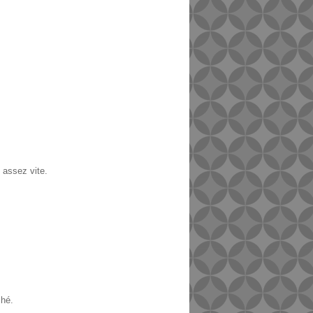
 assez vite.
hé.