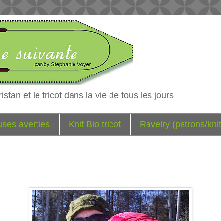
istan et le tricot dans la vie de tous les jours
euses averties
Knit Bio tricot
Ravelry (patrons/knit