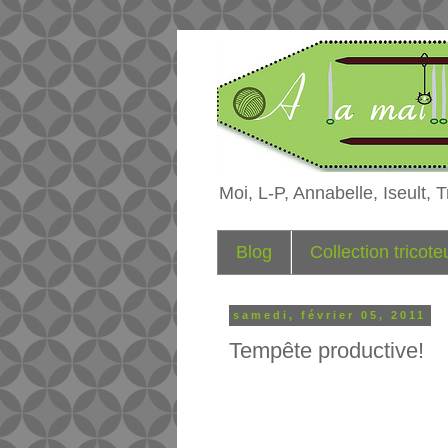
Moi, L-P, Annabelle, Iseult, Tr
Blog
Collection tricot
samedi, février 05, 2011
Tempête productive!