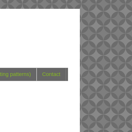
ting patterns)
Contact