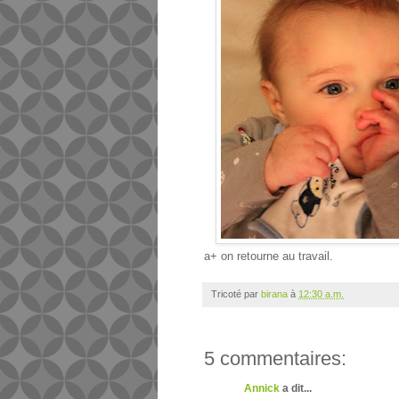
a+ on retourne au travail.
Tricoté par
birana
à
12:30 a.m.
5 commentaires:
Annick
a dit...