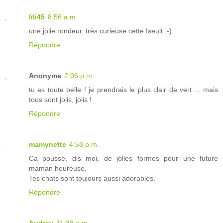
lili45
8:56 a.m.
une jolie rondeur. très curieuse cette Iseult :-)
Répondre
Anonyme
2:06 p.m.
tu es toute belle ! je prendrais le plus clair de vert ... mais
tous sont jolis, jolis !
Répondre
mamynette
4:58 p.m.
Ca pousse, dis moi, de jolies formes pour une future
maman heureuse.
Tes chats sont toujours aussi adorables.
Répondre
Audrey
11:38 a.m.