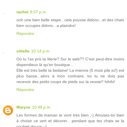
rachel
9:07 p.m.
ooh une bien belle etape...cela pousse didonc...et des chats
bien occupes didonc...a plaindre!
Répondre
sittelle
10:14 p.m.
Où tu l'as pris ta literie? Sur le web?? C'est peut-être moins
dispendieux là qu'en boutique...
Elle est très belle ta bedaine! La mienne (5 mois pile ici!) est
plus basse...alors à mon contraire, toi tu ne dois pas
recevoir des petits coups de pieds sur la vessie!! hihihi!
Répondre
Maryse
10:48 p.m.
Les formes de maman te vont très bien ;-) Amuses-toi bien
à choisir ce vert et décorer... pendant que tes chats se la
coulent douce ;-)