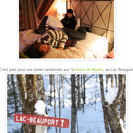
C'est parti pour une petite randonnée aux S
entiers du Moulin
, au Lac Beaupor