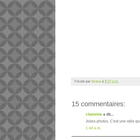
Tricoté par
birana
à
9:37 p.m.
15 commentaires:
chatonne
a dit...
Jolies photos. C'est une idée q
1:44 a.m.