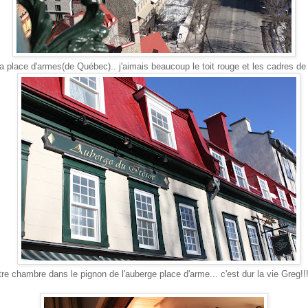
 place d'armes(de Québec).. j'aimais beaucoup le toit rouge et les cadres de 
tre chambre dans le pignon de l'auberge place d'arme... c'est dur la vie Greg!!