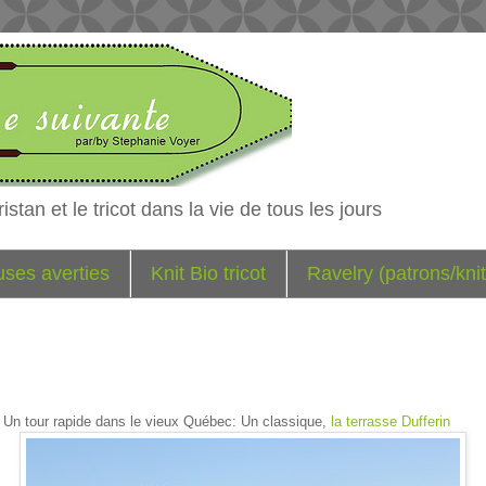
istan et le tricot dans la vie de tous les jours
euses averties
Knit Bio tricot
Ravelry (patrons/knit
Un tour rapide dans le vieux Québec: Un classique,
la terrasse Dufferin