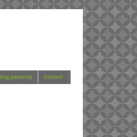
ting patterns)
Contact